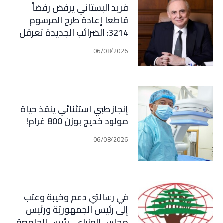
فريد البستاني يرفض رفضاً
قاطعاً إعادة طرح المرسوم
3214: الضرائب الجديدة تعرقل
التعافي الاقتصادي وتناقض
06/08/2026
مبدأ الشراكة
إنجاز طبي استثنائي ينقذ حياة
مولود خديج بوزن 800 غرام!
06/08/2026
في رسالتي دعم وخيبة وعتب
إلى رئيس الجمهوريّة ورئيس
مجلس الوزراء .. رئيس الجامعة