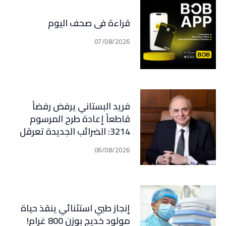
قراءة في صحف اليوم
07/08/2026
فريد البستاني يرفض رفضاً
قاطعاً إعادة طرح المرسوم
3214: الضرائب الجديدة تعرقل
التعافي الاقتصادي وتناقض
06/08/2026
مبدأ الشراكة
إنجاز طبي استثنائي ينقذ حياة
مولود خديج بوزن 800 غرام!