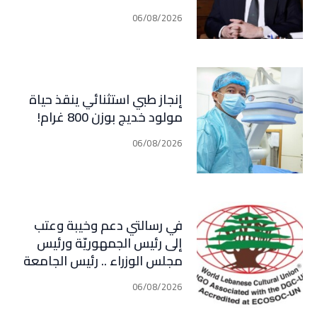
التعافي الاقتصادي وتناقض
06/08/2026
مبدأ الشراكة
إنجاز طبي استثنائي ينقذ حياة
مولود خديج بوزن 800 غرام!
06/08/2026
في رسالتي دعم وخيبة وعتب
إلى رئيس الجمهوريّة ورئيس
مجلس الوزراء .. رئيس الجامعة
اللبنانية الثقافيّة في العالم
06/08/2026
(WLCU) يؤكد دعم الدّولة