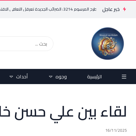
خبر عاجل
 3214: الضرائب الجديدة تعرقل التعافي الاقتصادي وتناقض مبدأ الشراكة
الرئيسية
وجوه
أحداث
لقاء بين علي حسن خل
16/11/2025