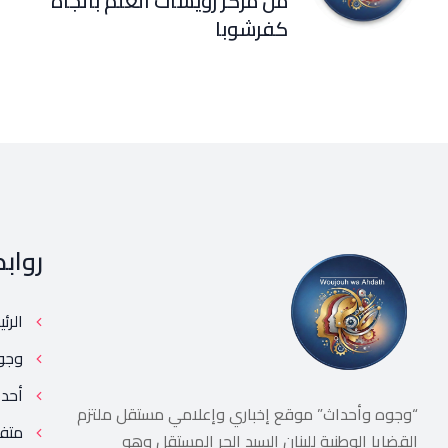
من مركز رويسات العلم باتجاه
كفرشوبا
رواب
الرئ
وجو
أحد
“وجوه وأحداث” موقع إخباري وإعلامي مستقل ملتزم
متف
القضايا الوطنية للبنان السيد الحر المستقل وهو