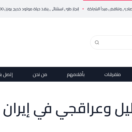
إنجاز طبي استثنائي ينقذ حياة مولود خديج بوزن 800 غرام!
متفرقات
بأقلامهم
من نحن
إتصل بن
يل وعراقجي في إيران