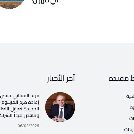
في طهران:
ط مفيدة
آخر الأخبار
فريد البستاني يرفض ر
يسية
ه
الجديدة تعرقل التعا
وتناقض مبدأ الشراك
اث
06/08/2026
رقات