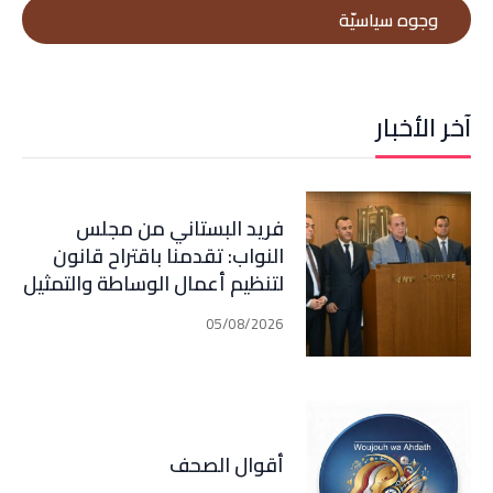
وجوه سياسيّة
آخر الأخبار
فريد البستاني من مجلس
النواب: تقدمنا باقتراح قانون
لتنظيم أعمال الوساطة والتمثيل
في مجال التأمين الذي اصبح في
05/08/2026
مرحلة النقاش الرسمي
أقوال الصحف