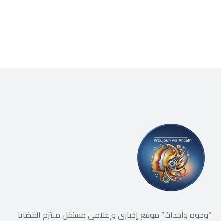
“وجوه وأحداث” موقع إخباري وإعلامي مستقل ملتزم القضايا