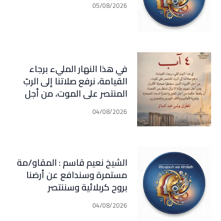
05/08/2026
في هذا النهار المليء برجاء
القيامة، نرفع صلاتنا إلى الربّ
المنتصر على الموت، من أجل
الأبرياء الذين سقطوا ضحيّة
04/08/2026
الأشرار ومن أجل ذويهم. وإننا لا
نزال ننتظر من القضاء أن يلفظ
حكمه من أجل الحق واعتبارًا
لدماء الضحايا وتعزية لأهاليهم
الشيخ نعيم قاسم : المقاو/مة
وآلاف الجرحى
مستمرة وسندافع عن أرضنا
والمتضررين(المطران بولس عبد
بروح كربلائية وسننتصر
الساتر)
04/08/2026