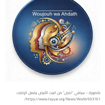
بالصورة – سيلفي “ثمين” من البيت الأبيض يشعل الإنترنت
https://www.tayyar.org/News/World/693767/