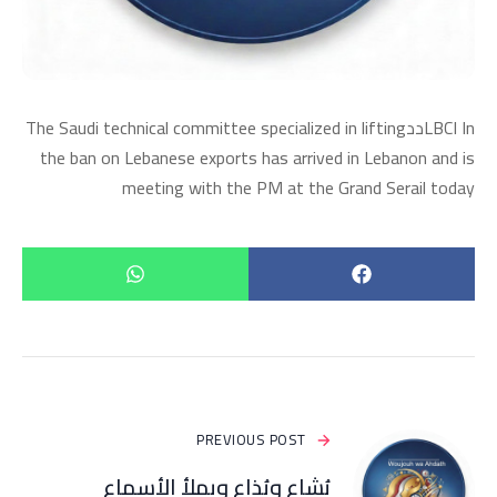
LBCI InددThe Saudi technical committee specialized in lifting
the ban on Lebanese exports has arrived in Lebanon and is
meeting with the PM at the Grand Serail today
PREVIOUS POST
يُشاع ويُذاع ويملأ الأسماع