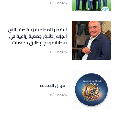
06/08/2026
دبلوماسية وأمنية، لكن عدم
تعاون “الحزب” من جهة، وإصرار
إسرائيل على ضرب كل تهديد من
جهة أخرى، يضعان الوضع أمام
التقدير للمحامية زينة صقر التي
احتمال تفجّر التصعيد
انجزت إطلاق جمعية زراعية في
قرطبانموذج لإطلاق جمعيات
معنية بكل المجالات في كل
06/08/2026
القرى و البلدات في جبيل (فارس
سعيد)
أقوال الصحف
06/08/2026