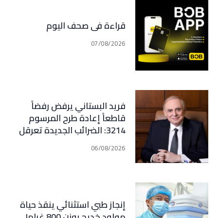
قراءة في صحف اليوم
07/08/2026
فريد البستاني يرفض رفضاً
قاطعاً إعادة طرح المرسوم
3214: الضرائب الجديدة تعرقل
التعافي الاقتصادي وتناقض
06/08/2026
مبدأ الشراكة
إنجاز طبي استثنائي ينقذ حياة
مولود خديج بوزن 800 غرام!