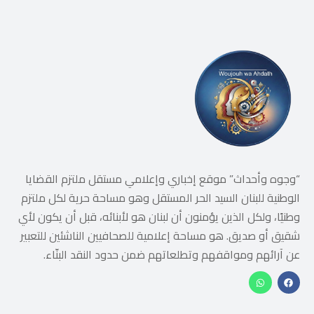
“وجوه وأحداث” موقع إخباري وإعلامي مستقل ملتزم القضايا
الوطنية للبنان السيد الحر المستقل وهو مساحة حرية لكل ملتزم
وطنيًا، ولكل الذين يؤمنون أن لبنان هو لأبنائه، قبل أن يكون لأي
شقيق أو صديق. هو مساحة إعلامية للصحافيين الناشئين للتعبير
عن آرائهم ومواقفهم وتطلعاتهم ضمن حدود النقد البنّاء.