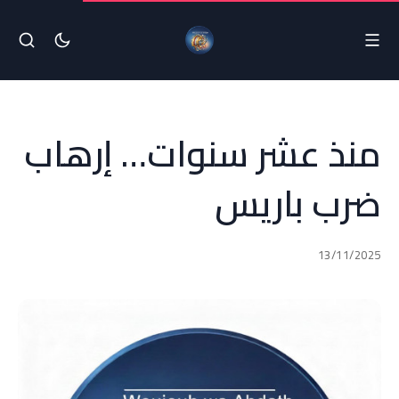
منذ عشر سنوات… إرهاب
ضرب باريس
13/11/2025