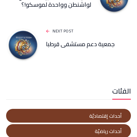
لواشنطن وواحدة لموسكو!؟
NEXT POST
جمعية دعم مستشفى قرطبا
الفئات
أحداث إقتصاديّة
أحداث رياضيّة