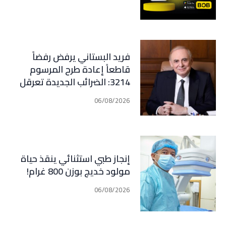
فريد البستاني يرفض رفضاً
قاطعاً إعادة طرح المرسوم
3214: الضرائب الجديدة تعرقل
التعافي الاقتصادي وتناقض
06/08/2026
مبدأ الشراكة
إنجاز طبي استثنائي ينقذ حياة
مولود خديج بوزن 800 غرام!
06/08/2026