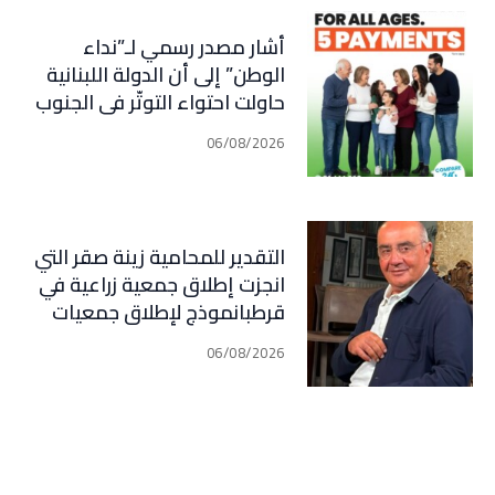
أشار مصدر رسمي لـ”نداء
الوطن” إلى أن الدولة اللبنانية
حاولت احتواء التوتّر في الجنوب
عبر إجراء سلسلة اتصالات
06/08/2026
دبلوماسية وأمنية، لكن عدم
تعاون “الحزب” من جهة، وإصرار
إسرائيل على ضرب كل تهديد من
جهة أخرى، يضعان الوضع أمام
التقدير للمحامية زينة صقر التي
احتمال تفجّر التصعيد
انجزت إطلاق جمعية زراعية في
قرطبانموذج لإطلاق جمعيات
معنية بكل المجالات في كل
06/08/2026
القرى و البلدات في جبيل (فارس
سعيد)