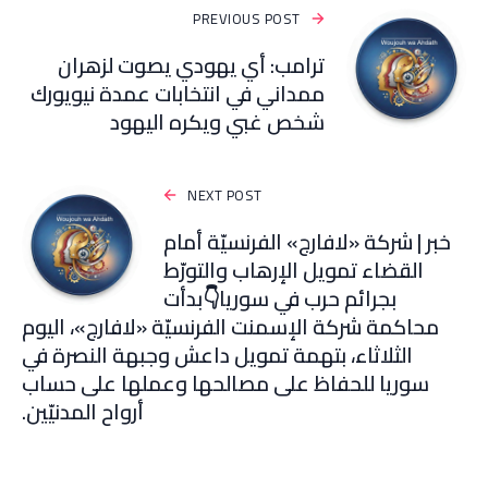
PREVIOUS POST
ترامب: أي يهودي يصوت لزهران
ممداني في انتخابات عمدة نيويورك
شخص غبي ويكره اليهود
NEXT POST
خبر | شركة «لافارج» الفرنسيّة أمام
القضاء تمويل الإرهاب والتورّط
بجرائم حرب في سوريا👇بدأت
محاكمة شركة الإسمنت الفرنسيّة «لافارج»، اليوم
الثلاثاء، بتهمة تمويل داعش وجبهة النصرة في
سوريا للحفاظ على مصالحها وعملها على حساب
أرواح المدنيّين.