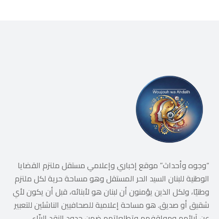
“وجوه وأحداث” موقع إخباري وإعلامي مستقل ملتزم القضايا
الوطنية للبنان السيد الحر المستقل وهو مساحة حرية لكل ملتزم
وطنيًا، ولكل الذين يؤمنون أن لبنان هو لأبنائه، قبل أن يكون لأي
شقيق أو صديق. هو مساحة إعلامية للصحافيين الناشئين للتعبير
عن آرائهم ومواقفهم وتطلعاتهم ضمن حدود النقد البنّاء.