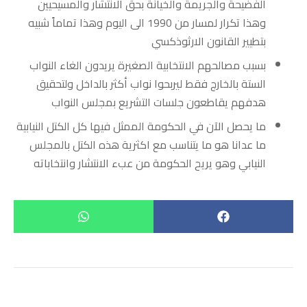
الفضيحة والجريمة والخيانة بحق الانتشار والمسيحيين
وهذا تكرار لمسار من 1990 الى اليوم وهذا تماماً شبيه
بتطيير القانون الارثوذكسي
بسبب مصالحهم الانتخابية الصغيرة يريدون الغاء النواب
الستة بالخارج فقط ليربحوا نواب أكثر بالداخل ولتحقيق
هدفهم يقاطعون جلسات التشريع بمجلس النواب
ما يحصل الآن في الحكومة الممثل فيها كل الكتل النيابية
ما عدانا هو ما يتناسب مع اكثرية هذه الكتل بالمجلس
النيابي وهو يريح الحكومة من عبء الانتشار وانتخاباته