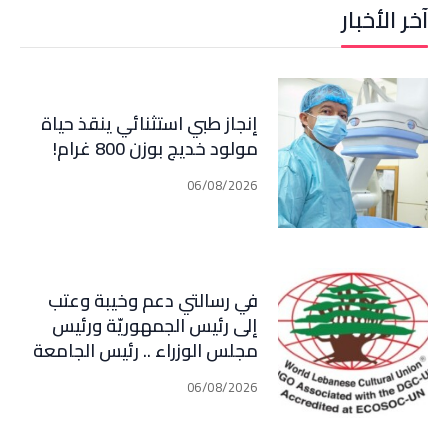
آخر الأخبار
إنجاز طبي استثنائي ينقذ حياة
مولود خديج بوزن 800 غرام!
06/08/2026
في رسالتي دعم وخيبة وعتب
إلى رئيس الجمهوريّة ورئيس
مجلس الوزراء .. رئيس الجامعة
اللبنانية الثقافيّة في العالم
06/08/2026
(WLCU) يؤكد دعم الدّولة