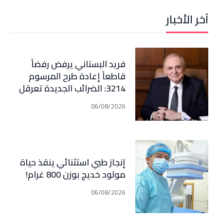
آخر الأخبار
فريد البستاني يرفض رفضاً
قاطعاً إعادة طرح المرسوم
3214: الضرائب الجديدة تعرقل
التعافي الاقتصادي وتناقض
06/08/2026
مبدأ الشراكة
إنجاز طبي استثنائي ينقذ حياة
مولود خديج بوزن 800 غرام!
06/08/2026