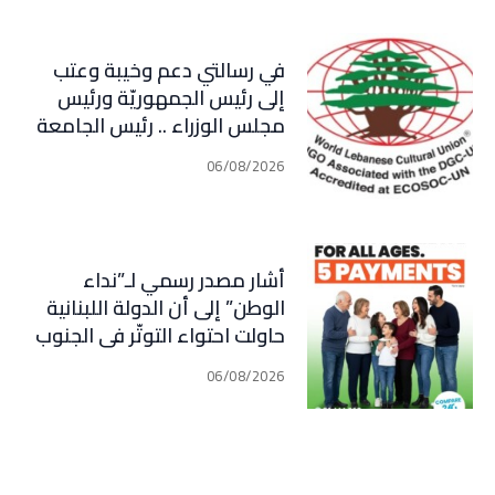
في رسالتي دعم وخيبة وعتب
إلى رئيس الجمهوريّة ورئيس
مجلس الوزراء .. رئيس الجامعة
اللبنانية الثقافيّة في العالم
06/08/2026
(WLCU) يؤكد دعم الدّولة
أشار مصدر رسمي لـ”نداء
الوطن” إلى أن الدولة اللبنانية
حاولت احتواء التوتّر في الجنوب
عبر إجراء سلسلة اتصالات
06/08/2026
دبلوماسية وأمنية، لكن عدم
تعاون “الحزب” من جهة، وإصرار
إسرائيل على ضرب كل تهديد من
جهة أخرى، يضعان الوضع أمام