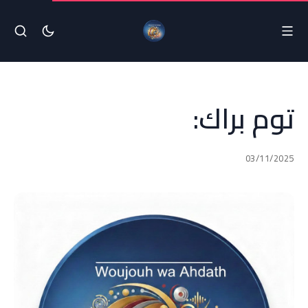
‌‏توم براك:
03/11/2025