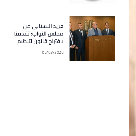
فريد البستاني من
مجلس النواب: تقدمنا
باقتراح قانون لتنظيم
أعمال الوساطة
05/08/2026
والتمثيل في مجال
التأمين الذي اصبح في
مرحلة النقاش الرسمي