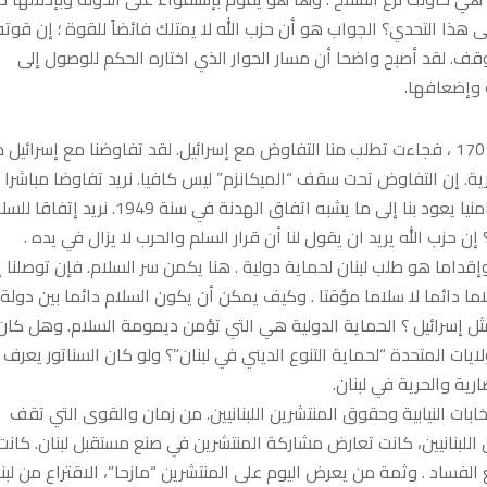
لى هذا التحدي؟ الجواب هو أن حزب الله لا يمتلك فائضاً للقوة ؛ إن قوته
قف. لقد أصبح واضحا أن مسار الحوار الذي اختاره الحكم للوصول إلى
ة وإضعافها.
لقد اقتنعت الادارة الأمريكية أن هناك مطبات كثيرة لتطبيق القرار 1701 ، فجاءت تطلب منا التفاوض مع إسرائيل. لقد تفاوضنا مع إسرائ
رسيم الحدود البحرية. إن التفاوض تحت سقف “الميكانزم” ليس كافيا. نريد تفاوضا مباشرا
ياخذنا إلى اتفاق لوقف الحرب نهائيا بيننا وبين إسرائيل . نريد اتفاقا امنيا يعود بنا إلى ما يشبه اتفاق الهدنة في سنة 1949.
 إن حزب الله يريد ان يقول لنا أن قرار السلم والحرب لا يزال في يده .
وإقداما هو طلب لبنان لحماية دولية . هنا يكمن سر السلام. فإن توصلنا إ
لاما دائما لا سلاما مؤقتا . وكيف يمكن أن يكون السلام دائما بين دولة
مثل إسرائيل ؟ الحماية الدولية هي التي تؤمن ديمومة السلام. وهل كان
ايات المتحدة “لحماية التنوع الديني في لبنان”؟ ولو كان السناتور يعرف
ارية والحرية في لبنان.
ابات النيابية وحقوق المنتشرين اللبنانيين. من زمان والقوى التي تقف
 اللبنانيين، كانت تعارض مشاركة المنتشرين في صنع مستقبل لبنان. كانت
لفساد . وثمة من يعرض اليوم على المنتشرين “مازحا”، الاقتراع من لبنا