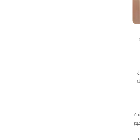
ع
س
شت.
يع
ل