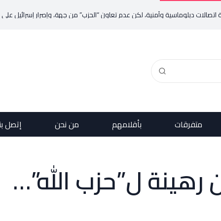
ات دبلوماسية وأمنية، لكن عدم تعاون “الحزب” من جهة، وإصرار إسرائيل على ضرب كل 
متفرقات
بأقلامهم
من نحن
إتصل بن
ان رهينة ل”حزب الله”…