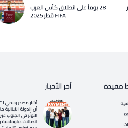
28 يوماً على انطلاق كأس العرب
FIFA قطر 2025
ط مفيدة
آخر الأخبار
أشار مصدر رسمي لـ”ن
يسية
أن الدولة اللبنانية ح
ه
التوتّر في الجنوب عب
اتصالات دبلوماسية و
اث
عدم تعاون “الحزب” م