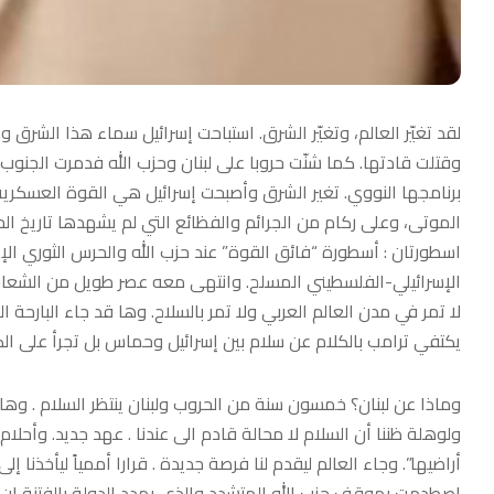
لقد تغيّر العالم، وتغيّر الشرق. استباحت إسرائيل سماء هذا الشرق
وقتلت قادتها. كما شنّت حروبا على لبنان وحزب الله فدمرت الجن
برنامجها النووي. تغير الشرق وأصبحت إسرائيل هي القوة العسكرية
الموتى، وعلى ركام من الجرائم والفظائع التي لم يشهدها تاريخ ال
اسطورتان : أسطورة “فائق القوة” عند حزب الله والحرس الثوري الإ
الإسرائيلي-الفلسطيني المسلح. وانتهى معه عصر طويل من الشعارات
لا تمر في مدن العالم العربي ولا تمر بالسلاح. وها قد جاء البارحة
يكتفي ترامب بالكلام عن سلام بين إسرائيل وحماس بل تجرأ على ال
وماذا عن لبنان؟ خمسون سنة من الحروب ولبنان ينتظر السلام . وها 
ولوهلة ظننا أن السلام لا محالة قادم الى عندنا . عهد جديد. وأحلا
أراضيها”. وجاء العالم ليقدم لنا فرصة جديدة . قرارا أممياً ليأخذنا إ
اصطدمت بموقف حزب الله المتشدد والذي يهدد الدولة بالفتنة إن ه