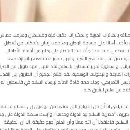
 وملأته بالطائرات الحربية والمسّيرات. دمّرت غزة وفلسطين وهزمت حماس
وب، وأذلت أهلنا على مساحة الوطن. وهاجمت إيران وتمكنت من تعطيل
 العظمى فيه. لقد تبوأت هذا الانتصار على ركام من أجساد الأطفال
حروب من قبل. لقد تغير الشرق وانهار محور الممانعة، وانهارت معه
يراني، واسطورة تحرير فلسطين بالسلاح. لقد انتهى عهد طويل من الصرا
 الفارغة والبطولات الوهمية. لقد اقتنع الجميع أن الطريق إلى القد
 الرئيس الأمريكي، وجاء معه قادة العالم لإرساء السلام في فلسطين. لم
كلام عن سلام للشرق كله.
قد تراءى لنا أن كل الحواجز التي تمنعنا من الوصول إلى السلام قد تلا
م كبيرة : “حصرية السلاح بيد الدولة وحدها”، و”بسط سلطة الدولة على جم
لى السلام. فاعتقدنا أن الله معنا وأن الحلم أصبح حقيقة. الا ان الحقيقة
ي حاولت نزع السلاح . وها هو يقوم بإستقواء على الدولة وبإذلالها ك