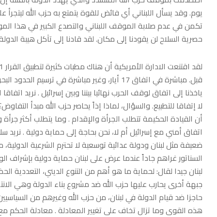
يوم. وقد يسأل اللبناني أي فائض للقوة يتمتع به حزب الله ليتجرأ ع
تكمن في عدم صلابة الموقف اللبناني والتصدع الكبير في هذا المو
حصرية السلاح لن يقودنا إلى مكان. لقد قادنا إلى تآكل هيبة الدول
قبل. مباشرة في اتفاق 17 أيار، وغير مباشرة في ت
لا إتفاقا للتطبيع. والسؤال، لماذا إذاً يحاصر حزب الله مبدأ التفاوض؟
أن القيادة الحكيمة تتطلب الجرأة والإقدام . وما يتطلب أكثر جرأة 
اتفاق أمني مع إسرائيل أم لا، نحن بحاجة إلى حماية دولية . نريد س
ضعيفة مثل لبنان ودولة عدائية توسعية لا تحترم الشرعية الدولية، 
السناتور غراهم جاداً عندما عرض على لبنان حماية دولية بإشراف الول
لبنان جيدا لقال: لحماية ما هو أهم من التنوع الديني، التعددية الحض
جبهة أخرى يحارب عليها حزب الله ضد مشروع بناء الدولة وهي الانتخ
حاجزا ضد قيام الدولة في لبنان، من حزب الله وغيرهم من السياسيين
هذه القوى وما تزال تخاف على تغيير المعادلة . معادلة الحكم مع ا