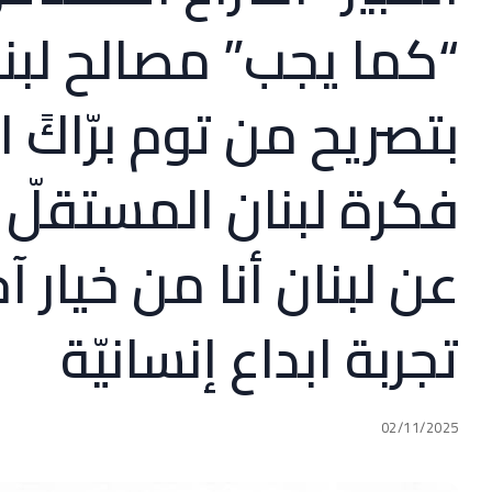
“كما يجب” مصالح لبن
بتصريح من توم برّاكً
فكرة لبنان المستقلّ ل
عن لبنان أنا من خيار 
تجربة ابداع إنسانيّة
02/11/2025