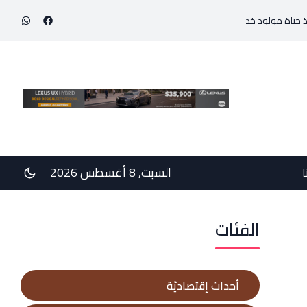
خديج بوزن 800 غرام!
في رسالتي دعم وخيبة وعتب إلى رئيس الجمهوريّة ورئيس مجلس ال
السبت, 8 أغسطس 2026
ا
الفئات
أحداث إقتصاديّة