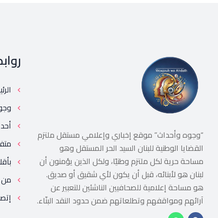
رواب
الرئ
وجو
أحد
“وجوه وأحداث” موقع إخباري وإعلامي مستقل ملتزم
متف
القضايا الوطنية للبنان السيد الحر المستقل وهو
مساحة حرية لكل ملتزم وطنيًا، ولكل الذين يؤمنون أن
بأقل
لبنان هو لأبنائه، قبل أن يكون لأي شقيق أو صديق.
من 
هو مساحة إعلامية للصحافيين الناشئين للتعبير عن
إتصل
آرائهم ومواقفهم وتطلعاتهم ضمن حدود النقد البنّاء.