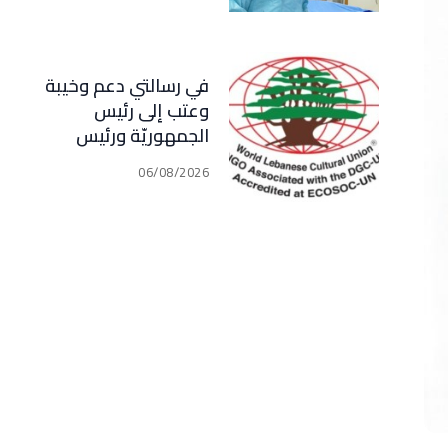
في رسالتي دعم وخيبة
وعتب إلى رئيس
الجمهوريّة ورئيس
مجلس الوزراء .. رئيس
06/08/2026
الجامعة اللبنانية
الثقافيّة في العالم
(WLCU) يؤكد دعم
الدّولة