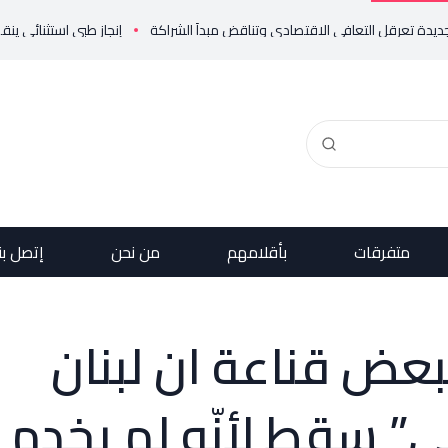
إنجاز طبي استثنائي ينقذ حياة مولود 
متفرقات
بأقلامهم
من نحن
إتصل بن
بعض قناعة ان لبنان
ي” سقط لأنّه لم يخدم