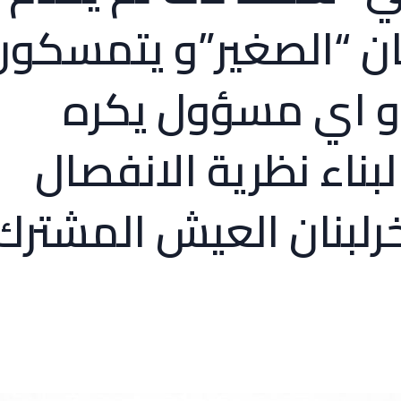
ان “الصغير”و يتمسكون
 او اي مسؤول يكره
بناء نظرية الانفصال
آخرلبنان العيش المشترك