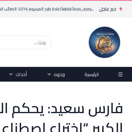
خبر عاجل
فريد البستاني يرفض رفضاً قاطعاً إعادة طرح المرسوم 3214: الضرائب الجديدة تعرقل التعافي الاقتصادي وتناقض مبدأ الشراكة
الرئيسية
وجوه
أحداث
‏فارس سعيد: يحكم ال
الكبير “اختراع اصطناع