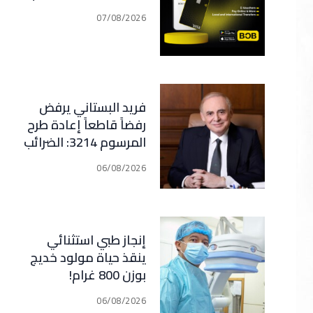
07/08/2026
فريد البستاني يرفض
رفضاً قاطعاً إعادة طرح
المرسوم 3214: الضرائب
الجديدة تعرقل التعافي
06/08/2026
الاقتصادي وتناقض
مبدأ الشراكة
إنجاز طبي استثنائي
ينقذ حياة مولود خديج
بوزن 800 غرام!
06/08/2026