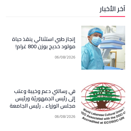
آخر الأخبار
إنجاز طبي استثنائي ينقذ حياة
مولود خديج بوزن 800 غرام!
06/08/2026
في رسالتي دعم وخيبة وعتب
إلى رئيس الجمهوريّة ورئيس
مجلس الوزراء .. رئيس الجامعة
اللبنانية الثقافيّة في العالم
06/08/2026
(WLCU) يؤكد دعم الدّولة