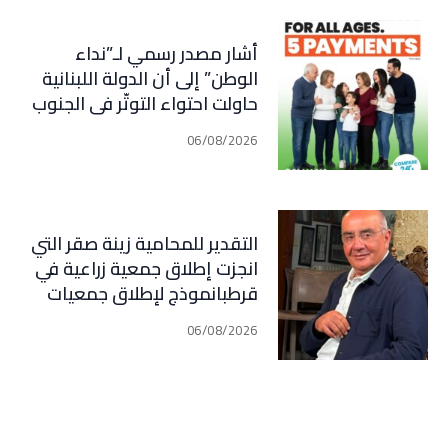
أشار مصدر رسمي لـ”نداء
الوطن” إلى أن الدولة اللبنانية
حاولت احتواء التوتّر في الجنوب
عبر إجراء سلسلة اتصالات
06/08/2026
دبلوماسية وأمنية، لكن عدم
تعاون “الحزب” من جهة، وإصرار
إسرائيل على ضرب كل تهديد من
جهة أخرى، يضعان الوضع أمام
التقدير للمحامية زينة صقر التي
احتمال تفجّر التصعيد
انجزت إطلاق جمعية زراعية في
قرطبانموذج لإطلاق جمعيات
معنية بكل المجالات في كل
06/08/2026
القرى و البلدات في جبيل (فارس
سعيد)