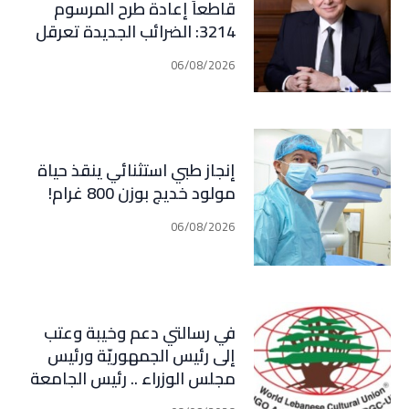
قاطعاً إعادة طرح المرسوم
3214: الضرائب الجديدة تعرقل
التعافي الاقتصادي وتناقض
06/08/2026
مبدأ الشراكة
إنجاز طبي استثنائي ينقذ حياة
مولود خديج بوزن 800 غرام!
06/08/2026
في رسالتي دعم وخيبة وعتب
إلى رئيس الجمهوريّة ورئيس
مجلس الوزراء .. رئيس الجامعة
اللبنانية الثقافيّة في العالم