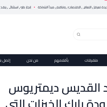
إنجاز طبي استثنائي ينقذ حياة مولود خديج بوزن 800 غرام!
متفرقات
بأقلامهم
من نحن
إتصل بن
د القديس ديمتريوس
ة بارك الخبزات التي