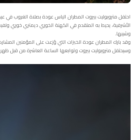
احتفل متروبوليت بيروت المطران الياس عودة بصلاة الغروب في ع
الأشرفية، يحيط به المتقدم في الكهنة الخوري ديمتري خوري ولفيف
وشيبها.
وقد بارك المطران عودة الخبزات التي وُزعت على المؤمنين المشارك
وسيحتفل متروبوليت بيروت وتوابعها الساعة العاشرة من قبل ظهر غ