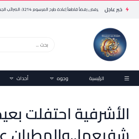
خبر عاجل
عاً إعادة طرح المرسوم 3214: الضرائب الجديدة تعرقل التعافي الاقتصادي وتناقض مبدأ الشراكة
الرئيسية
وجوه
أحداث
الأشرفية احتفلت بعي
شفيعها..والمطران عود