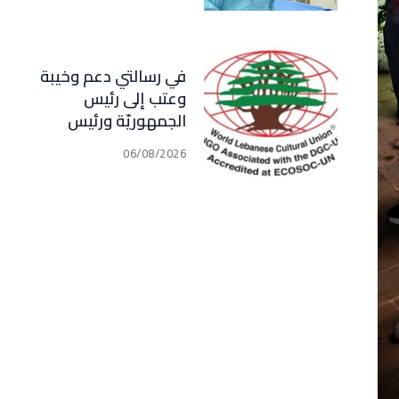
في رسالتي دعم وخيبة
وعتب إلى رئيس
الجمهوريّة ورئيس
مجلس الوزراء .. رئيس
06/08/2026
الجامعة اللبنانية
الثقافيّة في العالم
(WLCU) يؤكد دعم
الدّولة