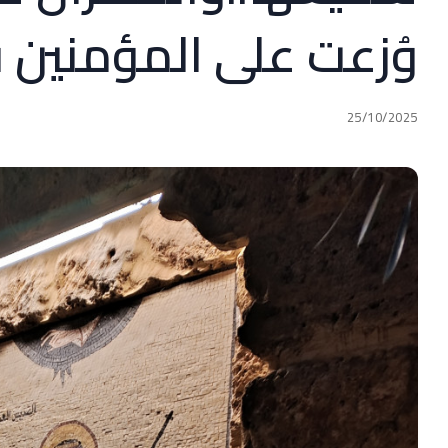
وُزعت على المؤمنين ف
25/10/2025