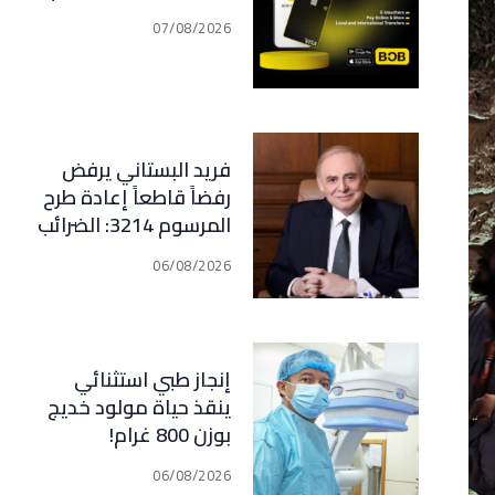
07/08/2026
فريد البستاني يرفض
رفضاً قاطعاً إعادة طرح
المرسوم 3214: الضرائب
الجديدة تعرقل التعافي
06/08/2026
الاقتصادي وتناقض
مبدأ الشراكة
إنجاز طبي استثنائي
ينقذ حياة مولود خديج
بوزن 800 غرام!
06/08/2026