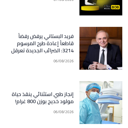
فريد البستاني يرفض رفضاً
قاطعاً إعادة طرح المرسوم
3214: الضرائب الجديدة تعرقل
التعافي الاقتصادي وتناقض
06/08/2026
مبدأ الشراكة
إنجاز طبي استثنائي ينقذ حياة
مولود خديج بوزن 800 غرام!
06/08/2026