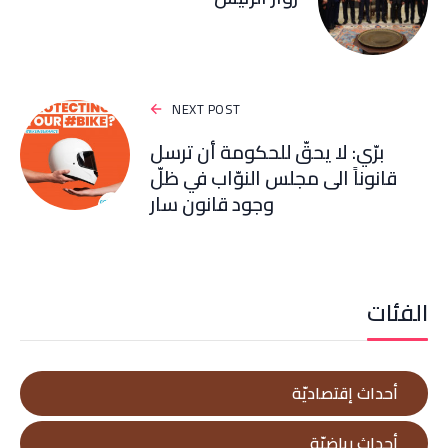
NEXT POST
برّي: لا يحقّ للحكومة أن ترسل
قانوناً الى مجلس النوّاب في ظلّ
وجود قانون سارٍ
الفئات
أحداث إقتصاديّة
أحداث رياضيّة