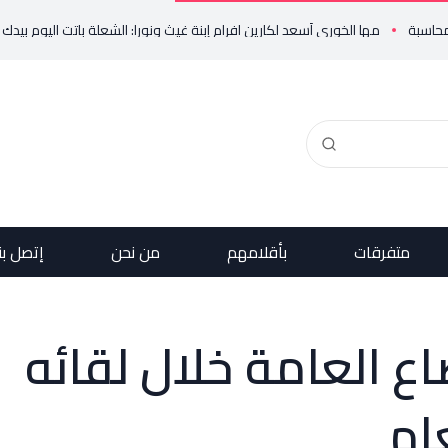
مها الخوري أسعد لكارين افرام إبنة غيث ونورا: الشعلة باتت اليوم بيدك لتكمل
متفرقات
بأقلامهم
من نحن
إتصل بن
اع العامة خلال لقائه
عام