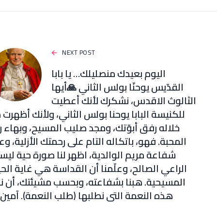
NEXT POST
اليوم بعيدك منصليلك… يا بابا
القدّيس يوحنّا بولس الثاني 🙏أيها
الثالوث الاقدس، نشكرك لأنك أعطيت
للكنيسة البابا يوحنا بولس الثاني، ولأنك أظهرت 
خلاله رفق أبوّتك، ومجد صليب المسيح، وبهاء ر
المحبة. فهو، باتكاله التام على رحمتك الأزلية، وع
شفاعة مريم الوالدية، اظهر لنا صورة حية ليس
الراعي الصالح، وعلّمنا أن القداسة هي غاية الحي
المسيحية. هبنا بشفاعته، وبحسب مشيئتك، أن نن
هذه النعمة التي نطلبها (طلب النعمة). آمين.