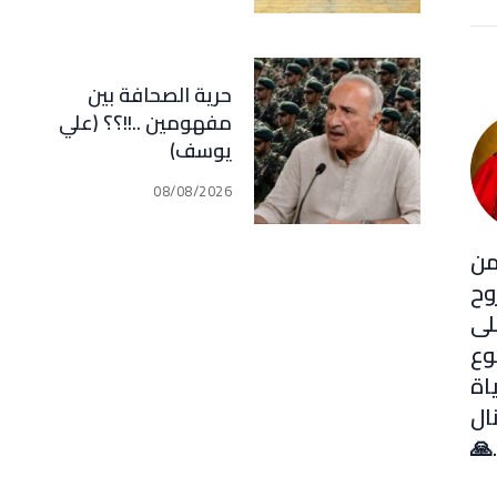
حرية الصحافة بين
مفهومين ..!!؟؟ (علي
يوسف)
08/08/2026
من
وح
لى
وع
اة
ال
🙏