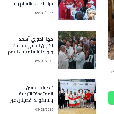
قرار الحرب والسلم ولا
وطن من دون حقيقة
09/08/2026
وعدالة ومحاسبة
مها الخوري أسعد
لكارين افرام إبنة غيث
ونورا: الشعلة باتت اليوم
بيدك لتكملة مسيرة
09/08/2026
خدمة الوطن وأهلنا في
قرطبا وبلاد جبيل
ى
“بطولة الحسن
المفتوحة” الأردنية
بالتايكواند..فضيتان عبر
رعد وقدسي… برونزيتان
08/08/2026
لظريفة وأبي هيلا