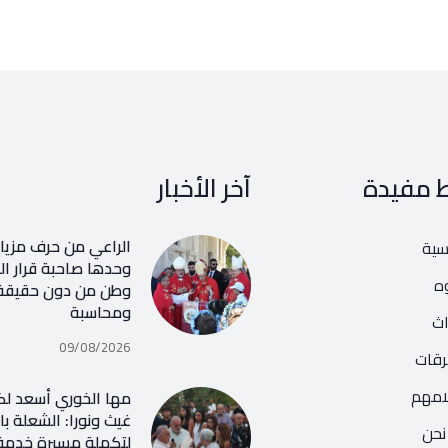
ط مفيدة
آخر الأخبار
الراعي من حرف مزيار
يسية
وحدها صاحبة قرار ال
ه
وطن من دون حقيقة 
ومحاسبة
اث
09/08/2026
رقات
امهم
مها الخوري أسعد لكا
غيث ونورا: الشعلة با
نحن
لتكملة مسيرة خدمة 