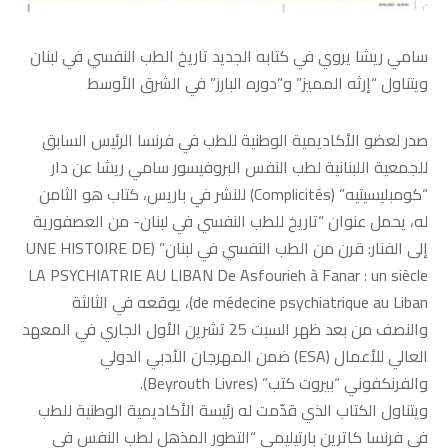
سامي ريشا يروي في كتابه الجديد تاريخ الطب النفسي في لبنان
ويتناول “إرثه المميز” و”دوره البارز” في الشرق الأوسط
صدر لعضو الأكاديمية الوطنية للطب في فرنسا الرئيس السابق
للجمعية اللبنانية لطب النفس البروفيسور سامي ريشا عن دار
“كومبليسيتيه” (Complicités) للنشر في باريس، كتاب هو الثامن
له، يحمل عنوان “تاريخ للطب النفسي في لبنان- من العصفورية
إلى الفنار: قرن من الطب النفسي في لبنان” (UNE HISTOIRE DE
LA PSYCHIATRIE AU LIBAN De Asfourieh à Fanar : un siècle
de médecine psychiatrique au Liban)، يوقعه في الثالثة
والنصف من بعد ظهر السبت 25 تشرين الأول الجاري في المعهد
العالي للأعمال (ESA) ضمن المهرجان الأدبي الدولي
والفرنكفوني “بيروت كتب” (Beyrouth Livres).
ويتناول الكتاب الذي قدّمت له رئيسة الأكاديمية الوطنية للطب
في فرنسا كاترين بارتيليمي “التطور المذهل لطب النفس في