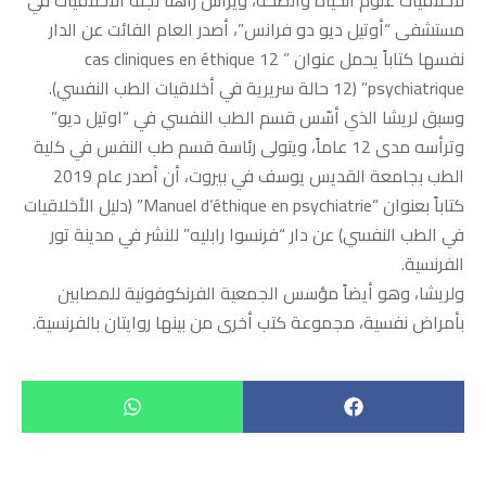
مستشفى “أوتيل ديو دو فرانس”، أصدر العام الفائت عن الدار
نفسها كتاباً يحمل عنوان ” 12 cas cliniques en éthique
psychiatrique” (12 حالة سريرية في أخلاقيات الطب النفسي).
وسبق لريشا الذي أسّس قسم الطب النفسي في “اوتيل ديو”
وترأسه مدى 12 عاماً، ويتولى رئاسة قسم طب النفس في كلية
الطب بجامعة القديس يوسف في بيروت، أن أصدر عام 2019
كتاباً بعنوان “Manuel d’éthique en psychiatrie” (دليل الأخلاقيات
في الطب النفسي) عن دار “فرنسوا رابليه” للنشر في مدينة تور
الفرنسية.
ولريشا، وهو أيضاً مؤسس الجمعية الفرنكوفونية للمصابين
بأمراض نفسية، مجموعة كتب أخرى من بينها روايتان بالفرنسية.