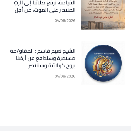
القيامة، نرفع صلاتنا إلى الربّ
المنتصر على الموت، من أجل
الأبرياء الذين سقطوا ضحيّة
04/08/2026
الأشرار ومن أجل ذويهم. وإننا لا
نزال ننتظر من القضاء أن يلفظ
حكمه من أجل الحق واعتبارًا
لدماء الضحايا وتعزية لأهاليهم
الشيخ نعيم قاسم : المقاو/مة
وآلاف الجرحى
مستمرة وسندافع عن أرضنا
والمتضررين(المطران بولس عبد
بروح كربلائية وسننتصر
الساتر)
04/08/2026