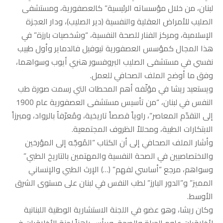
لبنان، من خلال مؤسساته الرئيسية” كالعصفورية، ومستشفى
الصليب للأمراض العقلية والنفسية (دير الصليب)، ودار العجزة
الإسلامية، ومركز الفنار للصحة النفسية، “وشخصيات بارزة” في
هذا المجال كمؤسس العصفورية تيوفيل فالدماير وأول طبيب
نفسي في مستشفى الصليب البروفسور هنري أيوب وسواهما،
وفق ما أوضح الملف الصحافي للعمل.
ويستعيد ريشا في مؤلّفه أهم المحطات التي رسمت صورة طب
النفس في لبنان، “من تأسيس مستشفى العصفورية عام 1900
إلى التقدّم المعاصر”، راوياً قصصاً تاريخية، ومُعرّفاُ بالرواد، ومبرزاً
الابتكارات الطبية، ومحللاً الظروف المجتمعية.
وأشار الملف الصحافي إلى أن الكتاب “المُوجّه إلى المؤرخين
والاختصاصيين في الصحة النفسية والمهتمين بالتاريخ الطبي”
وسواهم، مرجع “أساسي لفهم” (…) الإرث الطبي والإنساني
المميز” و”الدور البارز” لطب النفس في لبنان على مستوى الشرق
الأوسط.
وكان ريشا، وهو عضو في اللجنة الاستشارية الوطنية اللبنانية
لأخلاقيات علوم الحياة والصحة، ويرأس راهناً لجنة الأخلاقيات في