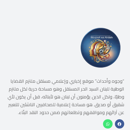
“وجوه وأحداث” موقع إخباري وإعلامي مستقل ملتزم القضايا
الوطنية للبنان السيد الحر المستقل وهو مساحة حرية لكل ملتزم
وطنيًا، ولكل الذين يؤمنون أن لبنان هو لأبنائه، قبل أن يكون لأي
شقيق أو صديق. هو مساحة إعلامية للصحافيين الناشئين للتعبير
عن آرائهم ومواقفهم وتطلعاتهم ضمن حدود النقد البنّاء.