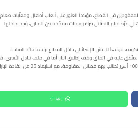
طيني ما زالوا في عداد المفقودين في القطاع، مؤكداً العثور على ألعاب أطفال ومعلّبات طعام
لي غزّة قيام الاحتلال بترك روبوتات مفخّخة بين المنازل، وُجد بداخلها
تكوف، موقعاً للجيش الإسرائيلي داخل القطاع برفقة قائد القيادة
ب المتّفق عليه في اتفاق وقف إطلاق النار. أما في ملف تبادل الأسرى، ف
أفادت وسائل إعلام إسرائيلية بأنّ الاحتلال يعترض على إطلاق سراح 100 أسير تطالب بهم فصائل المقاومة، مع استبعاد 25
SHARE