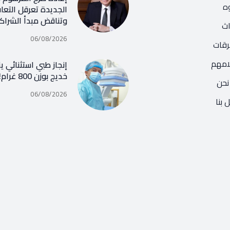
ه
الجديدة تعرقل التعا
وتناقض مبدأ الشراك
اث
06/08/2026
رقات
امهم
إنجاز طبي استثنائي ي
خديج بوزن 800 غرام!
نحن
06/08/2026
 بنا