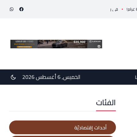
في رسالتي دعم وخيبة وعتب إلى رئيس الجمهوريّة ورئيس مجلس الوزراء .. رئيس الجامعة اللبنانية الث
الخميس, 6 أغسطس 2026
ا
الفئات
أحداث إقتصاديّة