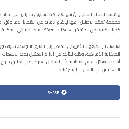
وكشف الدفاع المدني أنّ نحو 9,500 فلس
مفخّخة تعمّد الاحتلال زرعها لإيقاع المزيد من الضحايا. كما وثّق أها
كميات كبيرة من المتفجّرات، وكانت معدّة لنسف المباني السكنية.
سياسياً، زار المبعوث الأميركي الخاص إلى الشرق الأوسط، ستيف وي
المركزية الأميركية، وذلك للتأكد من التزام الاحتلال بخط الانسحا
المعتقلين في السجون الإسرائيلية.
SHARE