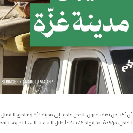
ة أنّ أكثر من نصف مليون شخص عادوا إلى مدينة غزّة ومناطق الشمال.
وأفادت وزارة الصحة الفلسطينية عن انتشال 116 شهيداً من تحت الأنقاض، مؤكدةً استشهاد 46 شخصاً خلال الساعات الـ24 الأخيرة، لتر