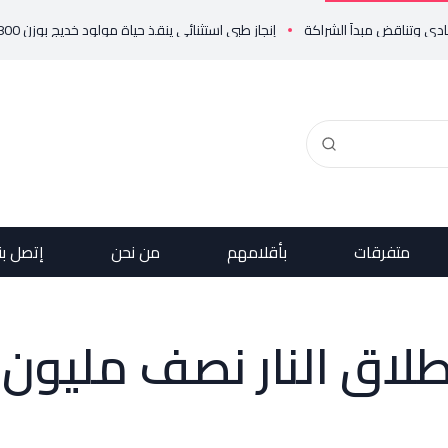
إنجاز طبي استثنائي ينقذ حياة مولود خديج بوزن 800 غرام!
متفرقات
بأقلامهم
من نحن
إتصل بن
إطلاق النار نصف مليون