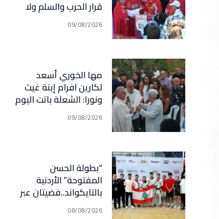
قرار الحرب والسلم ولا
وطن من دون حقيقة
09/08/2026
وعدالة ومحاسبة
مها الخوري أسعد
لكارين افرام إبنة غيث
ونورا: الشعلة باتت اليوم
بيدك لتكملة مسيرة
09/08/2026
خدمة الوطن وأهلنا في
قرطبا وبلاد جبيل
“بطولة الحسن
المفتوحة” الأردنية
بالتايكواند..فضيتان عبر
رعد وقدسي… برونزيتان
08/08/2026
لظريفة وأبي هيلا