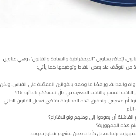
نانيين، ليُحاضر بعناوين “الديمقراطية والسيادة والقانون”، وهي عناوين
 بدّ من التوقّف عند بعض النقاط وتوضيحها كما يأتي:
ساواة والعدالة، ورافضًا ما وصفه بالقوانين المفصّلة على القياس. ولكن،
لناخب المقيم والناخب المغترب في ظلّ تمسككم بالدائرة 16؟
كانوا أم مغتربين. وتحقيق هذه المساواة يقتضي تعديل القانون الحالي
 الفاشلة أن يعودوا إلى وطنهم ولو للاقتراع؟
رمتم هذه الجمهورية؟
جمهورية برلمانية، بل كأداة ضمن مشروعٍ يتجاوز حدوده.