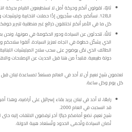
ثانيًا، تقولون أنكم وحركة أمل لا تستطيعون القيام بحركة انت
الـ128. نسألكم: كيف ستُجرون إذًا حملات انتخابية وترشيحات واقتراعًا للنواب الستة في الدائرة 16؟
كل ما في الأمر أنكم تختلقون ذرائع غير منطقية لتبرير خوفك
الذي يشكّل خطوة في اتجاه تعزيز السيادة. ألقوا سلاحكم وسلّ
الطائف الذي نصّ بوضوح على سحب سلاح الميليشيات اللبنانية و
دولة طبيعية. فلنبدأ من هنا قبل الحديث عن الإصلاحات والاقت
تعلمون شيخ نعيم أن لا أحد في العالم مستعدّ لمساعدة لبنان قبل
كل يوم وكل ساعة.
رابعًا، لا أحد في لبنان يريد بقاء إسرائيل على أراضيه، وهذا أ
قد انسحبت في العام 2000.
شيخ نعيم، نضع أمامكم خيارًا آخر ترفضون الالتفات إليه حتى الآ
تُصان السيادة وتُحمى الحدود وتُستعاد هيبة الدولة.