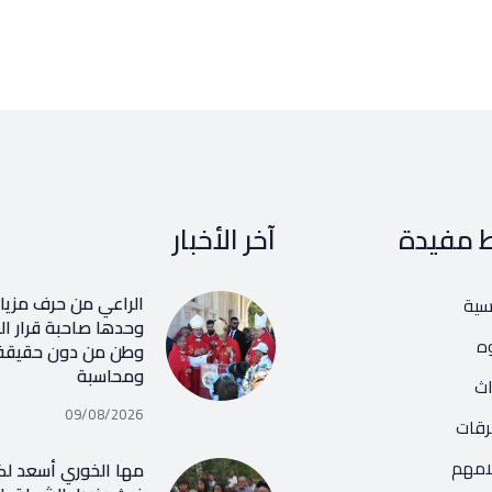
ط مفيدة
آخر الأخبار
الراعي من حرف مزيار
يسية
وحدها صاحبة قرار ال
ه
وطن من دون حقيقة 
ومحاسبة
اث
09/08/2026
رقات
امهم
مها الخوري أسعد لكا