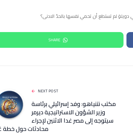
دويلةٍ لم تستطع أن تحمي نفسها بالحدّ الادنى؟
SHARE
NEXT POST
مكتب نتنياهو: وفد إسرائيلي برئاسة
وزير الشؤون الاستراتيجية ديرمر
سيتوجه إلى مصر غدا الاثنين لإجراء
محادثات حول خطة غ