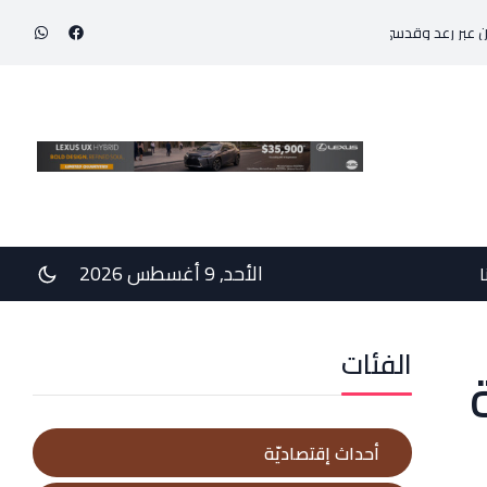
رعد وقدسي… برونزيتان لظريفة وأبي هيلا
حرية الصحافة بين مفهومين ..!!؟؟ (
الأحد, 9 أغسطس 2026
ا
الفئات
أحداث إقتصاديّة