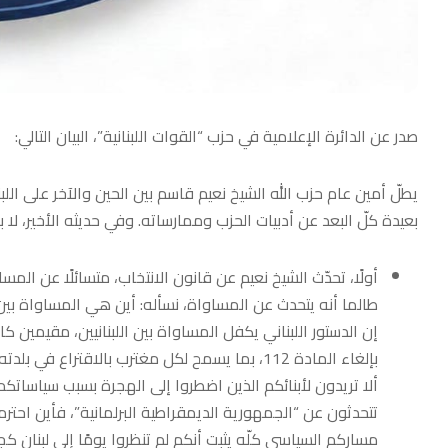
صدر عن الدائرة الإعلامية في حزب “القوات اللبنانية”، البيان التالي:
يطلّ أمين عام حزب الله الشيخ نعيم قاسم بين الحين والآخر على اللب
بعيدة كلّ البعد عن أدبيات الحزب وممارساته. وفي حديثه الأخير، لا
أولًا، تحدّث الشيخ نعيم عن قانون الانتخاب، متسائلًا عن الم
طالما أنه يتحدث عن المساواة، نسأله: أين هي المساواة بين ا
إن الدستور اللبناني يكفل المساواة بين اللبنانيين، مقيمين 
بإلغاء المادة 112، بما يسمح لكل مغترب بالاقتراع في بلدته الأم.
ألا تريدون لأبنائكم الذين اضطروا إلى الهجرة بسبب سياساتكم
تتحدثون عن “الجمهورية الديمقراطية البرلمانية”، فأين احت
مساركم السياسي كلّه يثبت أنكم لم تنظروا يومًا إلى لبنان ك