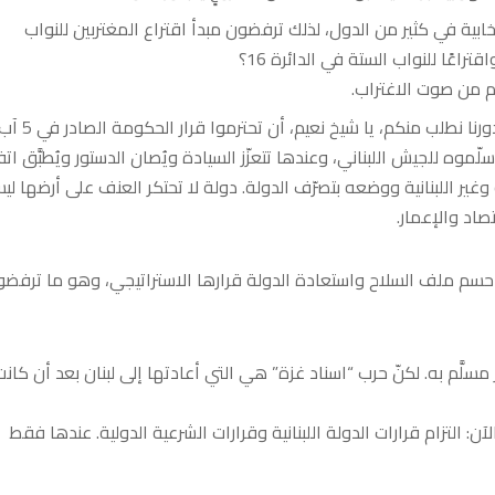
خابية في كثير من الدول، لذلك ترفضون مبدأ اقتراع المغتربين للنواب
م من صوت الاغتراب.
ثالثًا، تتحدثون عن السيادة ودور الحكومة في صونها، ونحن بدورنا نطلب منكم، يا شيخ نعيم، أن تحترموا 
موه للجيش اللبناني، وعندها تتعزّز السيادة ويُصان الدستور ويُطبَّق ات
غير اللبنانية ووضعه بتصرّف الدولة. دولة لا تحتكر العنف على أرضها لي
صاد والإعمار.
 حسم ملف السلاح واستعادة الدولة قرارها الاستراتيجي، وهو ما ترفضو
مر مسلَّم به. لكنّ حرب “اسناد غزة” هي التي أعادتها إلى لبنان بعد أن كانت
ن: التزام قرارات الدولة اللبنانية وقرارات الشرعية الدولية. عندها فقط