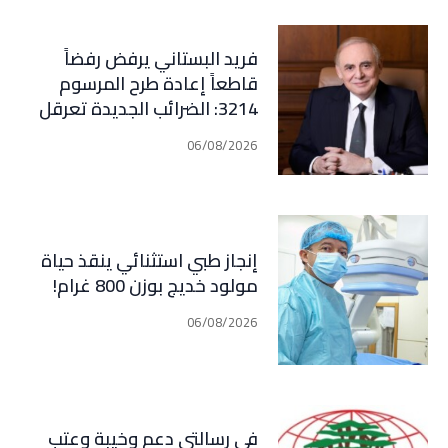
فريد البستاني يرفض رفضاً
قاطعاً إعادة طرح المرسوم
3214: الضرائب الجديدة تعرقل
التعافي الاقتصادي وتناقض
06/08/2026
مبدأ الشراكة
إنجاز طبي استثنائي ينقذ حياة
مولود خديج بوزن 800 غرام!
06/08/2026
في رسالتي دعم وخيبة وعتب