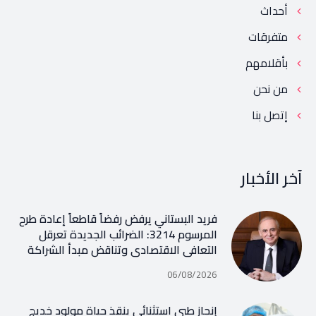
أحداث
متفرقات
بأقلامهم
من نحن
إتصل بنا
آخر الأخبار
فريد البستاني يرفض رفضاً قاطعاً إعادة طرح
المرسوم 3214: الضرائب الجديدة تعرقل
التعافي الاقتصادي وتناقض مبدأ الشراكة
06/08/2026
إنجاز طبي استثنائي ينقذ حياة مولود خديج