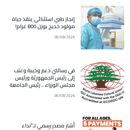
إنجاز طبي استثنائي ينقذ حياة
مولود خديج بوزن 800 غرام!
06/08/2026
في رسالتي دعم وخيبة وعتب
إلى رئيس الجمهوريّة ورئيس
مجلس الوزراء .. رئيس الجامعة
اللبنانية الثقافيّة في العالم
06/08/2026
(WLCU) يؤكد دعم الدّولة
أشار مصدر رسمي لـ”نداء