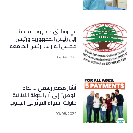
في رسالتي دعم وخيبة وعتب
إلى رئيس الجمهوريّة ورئيس
مجلس الوزراء .. رئيس الجامعة
اللبنانية الثقافيّة في العالم
06/08/2026
(WLCU) يؤكد دعم الدّولة
أشار مصدر رسمي لـ”نداء
الوطن” إلى أن الدولة اللبنانية
حاولت احتواء التوتّر في الجنوب
عبر إجراء سلسلة اتصالات
06/08/2026
دبلوماسية وأمنية، لكن عدم
تعاون “الحزب” من جهة، وإصرار
إسرائيل على ضرب كل تهديد من