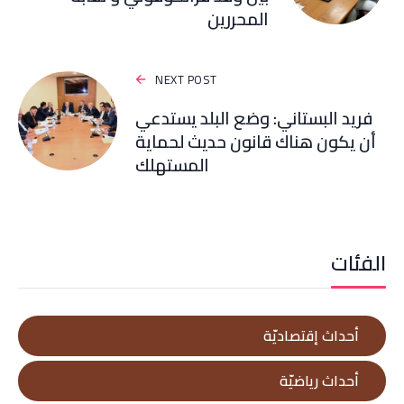
المحررين
NEXT POST
فريد البستاني: وضع البلد يستدعي
أن يكون هناك قانون حديث لحماية
المستهلك
الفئات
أحداث إقتصاديّة
أحداث رياضيّة