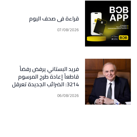
قراءة في صحف اليوم
07/08/2026
فريد البستاني يرفض رفضاً
قاطعاً إعادة طرح المرسوم
3214: الضرائب الجديدة تعرقل
التعافي الاقتصادي وتناقض
06/08/2026
مبدأ الشراكة