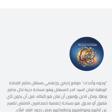
“وجوه وأحداث” موقع إخباري وإعلامي مستقل ملتزم القضايا
الوطنية للبنان السيد الحر المستقل وهو مساحة حرية لكل ملتزم
وطنيًا، ولكل الذين يؤمنون أن لبنان هو لأبنائه، قبل أن يكون لأي
شقيق أو صديق. هو مساحة إعلامية للصحافيين الناشئين للتعبير
عن آرائهم ومواقفهم وتطلعاتهم ضمن حدود النقد البنّاء.