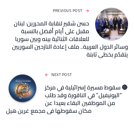
PREVIOUS POST
حسن شقير لنقابة المحررين: لبنان
مقبل على أيام أفضل بالنسبة
للعلاقات الثنائية بينه وبين سوريا
وسائر الدول العربية.. ملف إعادة النازحين السوريين
يتقدّم بخطى ثابتة
NEXT POST
🔵 سقوط مسيرة إسرائيلية في مركز
“اليونيفيل” في الناقورة وقد طلب
من الموظفين البقاء بعيدا عن
مكان سقوطها في مجمع غرين هيل