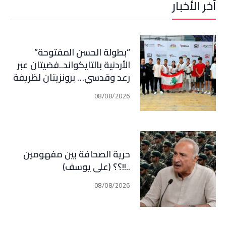
آخر الأخبار
“بطولة الحسن المفتوحة”
الأردنية بالتايكواند..فضيتان عبر
رعد وقدسي… برونزيتان لظريفة
وأبي هيلا
08/08/2026
حرية الصحافة بين مفهومين
..!!؟؟ (علي يوسف)
08/08/2026