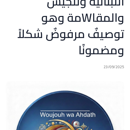
اللبنانية وللجيش
والمقاWمة وهو
توصيفٌ مرفوضٌ شكلاً
ومضمونًا
23/09/2025