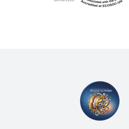
(WLCU) يؤكد دعم الدّولة