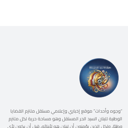
“وجوه وأحداث” موقع إخباري وإعلامي مستقل ملتزم القضايا
الوطنية للبنان السيد الحر المستقل وهو مساحة حرية لكل ملتزم
وطنيًا، ولكل الذين يؤمنون أن لبنان هو لأبنائه، قبل أن يكون لأي