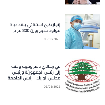
مبدأ الشراكة
إنجاز طبي استثنائي ينقذ حياة
مولود خديج بوزن 800 غرام!
06/08/2026
في رسالتي دعم وخيبة وعتب
إلى رئيس الجمهوريّة ورئيس
مجلس الوزراء .. رئيس الجامعة
اللبنانية الثقافيّة في العالم
06/08/2026
(WLCU) يؤكد دعم الدّولة