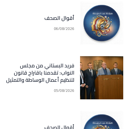
أقوال الصحف
06/08/2026
فريد البستاني من مجلس
النواب: تقدمنا باقتراح قانون
لتنظيم أعمال الوساطة والتمثيل
في مجال التأمين الذي اصبح في
05/08/2026
مرحلة النقاش الرسمي
أقوال الصحف