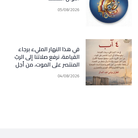
05/08/2026
في هذا النهار المليء برجاء
القيامة، نرفع صلاتنا إلى الربّ
المنتصر على الموت، من أجل
الأبرياء الذين سقطوا ضحيّة
04/08/2026
الأشرار ومن أجل ذويهم. وإننا لا
نزال ننتظر من القضاء أن يلفظ
حكمه من أجل الحق واعتبارًا
لدماء الضحايا وتعزية لأهاليهم
وآلاف الجرحى
والمتضررين(المطران بولس عبد
الساتر)