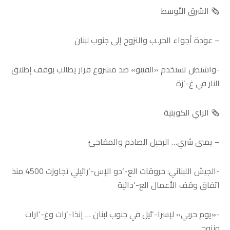
🗞️ الشرق الأوسط
– عودة أجواء الحر..ب والنزوح إلى جنوب لبنان
-واشنطن تستخدم «الفيتو» ضد مشروع قرار يطالب بوقف إطلاق
النار في غ-‘زة
🗞️ الراي الكويتية
– يمنى شري… الرحيل الصادم والمفاجئ
-الجيش اللبناني: خروقات الع-‘دو الإس-‘رائيلي تجاوزت 4500 منذ
اتفاق وقف الأعمال الع-‘دائية
-«يوم حربي» لإسرا-‘ئيل في جنوب لبنان … إنذا-‘رات وغ-‘ارات
ونزوح