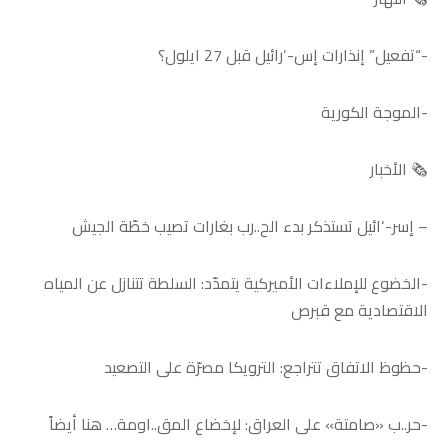
-“تفعيل” إنذارات إس-‘رائيل قبل 27 ايلول؟
-الموجة الكورية
🗞️ الأخبار
– إسر-‘ائيل تستذكر بدء الح..رب بغارات تصيب خطّة الجيش
-الخضوع للإملاءات الأميركية يتمدّد: السلطة تتنازل عن المياه
الاقتصادية مع قبرص
-حظوظ الاتفاق تتراجع: الترويكا مصرّة على التصعيد
-حر..ب «صامتة» على العراق: لإخضاع المق..اومة… هنا أيضاً