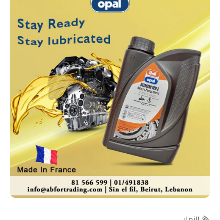
🗞️ النهار