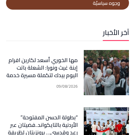
وجوه سياسيّة
آخر الأخبار
مها الخوري أسعد لكارين افرام
إبنة غيث ونورا: الشعلة باتت
اليوم بيدك لتكملة مسيرة خدمة
الوطن وأهلنا في قرطبا وبلاد
09/08/2026
جبيل
“بطولة الحسن المفتوحة”
الأردنية بالتايكواند..فضيتان عبر
رعد وقدسي… برونزيتان لظريفة