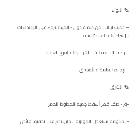
🗞️ اللواء
– غضب لبناني من صمت دول «الميكانيزم» على الإعتداءات
الإسرا-‘ئيلية الف-‘اضحة
-ترامب الحليف لنت..نياهو.. والمنافق للعرب!
-الإدارة العامة والأسواق
🗞️ الشرق
-ق-‘صف قطر أسقط جميع الخطوط الحمر
-الحكومة تستعجل الموازنة… جابر: نصر على تحقيق فائض