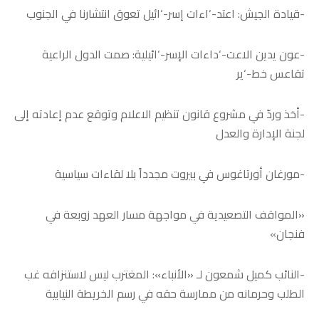
-قيادة الجيش: اعتد-‘اءات إسر-‘ائيل تعوق انتشارنا في الجنوب
-عون يدين الاعت-‘داءات الإسر-‘ائيلية: صمت الدول الراعية
تقاعس خط-‘ير
-أخذ وردّ في مشروع قانون تنظيم الاعلام وتوقع عدم إعادته إلى
لجنة الإدارة والعدل
-مورغان أورتاغوس في بيروت مجدداً بلا لقاءات سياسية
«المواقف التصعيدية في مواجهة مسار العهد زوبعة في
فنجان»
-النائب كميل شمعون لـ «الأنباء»: المغترب ليس لاستنزافه غب
الطلب وحرمانه من ممارسة حقه في رسم الخريطة النيابية