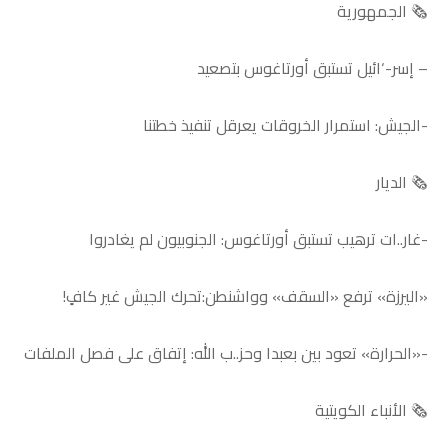
🗞️ الجمهورية
– إسر-‘ائيل تستبق أورتاغوس بتصعيد
-الجيش: استمرار الخروقات يعرقل تنفيذ خطتنا
🗞️ الديار
-غار..ات ترهيب تستبق أورتاغوس: الجنوبيون لم يغادروا
«اليرزة» ترفع «السقف» وواشنطن:تحرك الجيش غير كافٍ!
-«الحرارة» تعود بين بعبدا وحز..ب الله: إتفاق على فصل الملفات
🗞️ الأنباء الكويتية