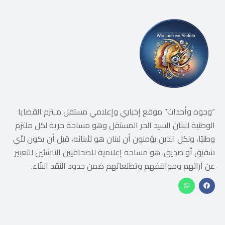
“وجوه وأحداث” موقع إخباري وإعلامي مستقل ملتزم القضايا
الوطنية للبنان السيد الحر المستقل وهو مساحة حرية لكل ملتزم
وطنيًا، ولكل الذين يؤمنون أن لبنان هو لأبنائه، قبل أن يكون لأي
شقيق أو صديق. هو مساحة إعلامية للصحافيين الناشئين للتعبير
عن آرائهم ومواقفهم وتطلعاتهم ضمن حدود النقد البنّاء.