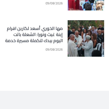
ومحاسبة
09/08/2026
مها الخوري أسعد لكارين افرام
إبنة غيث ونورا: الشعلة باتت
اليوم بيدك لتكملة مسيرة خدمة
الوطن وأهلنا في قرطبا وبلاد
09/08/2026
جبيل