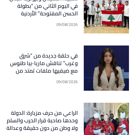
في اليوم الثاني من “بطولة
الحسن المفتوحة” الأردنية
بالتايكواندو
09/08/2026
في حلقة جديدة من “شرق
وغرب” تناقش ماريا-بيا طنوس
مع ضيفيها ملفات تمتد من
لبنان وإيران إلى إسبانيا
09/08/2026
والمغرب: مفاوضات، صراع نفوذ،
ومعركة مضائق مفتوحة على
المفاجآت
الراعي من حرف مزيارة: الدولة
وحدها صاحبة قرار الحرب والسلم
ولا وطن من دون حقيقة وعدالة