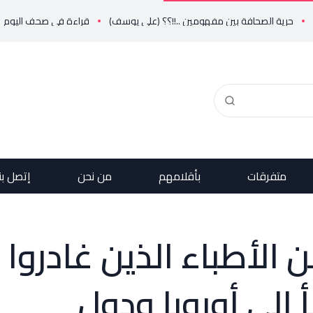
رية الصحافة بين مفهومين ..!!؟؟ (علي يوسف)
قراءة في صحف اليوم
فريد 
متفرقات
بأقلامهم
من نحن
إتصل بن
من الأطباء الذين غادروا
أ إلى أوروبا ودول