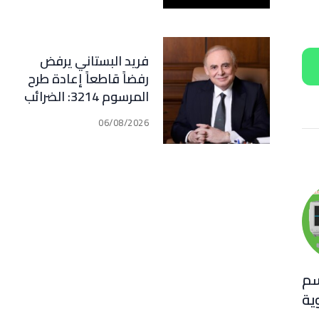
فريد البستاني يرفض
رفضاً قاطعاً إعادة طرح
المرسوم 3214: الضرائب
الجديدة تعرقل التعافي
06/08/2026
الاقتصادي وتناقض
مبدأ الشراكة
سم
ية