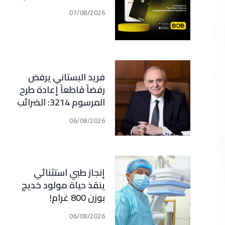
07/08/2026
فريد البستاني يرفض
رفضاً قاطعاً إعادة طرح
المرسوم 3214: الضرائب
الجديدة تعرقل التعافي
06/08/2026
الاقتصادي وتناقض
مبدأ الشراكة
إنجاز طبي استثنائي
ينقذ حياة مولود خديج
بوزن 800 غرام!
06/08/2026