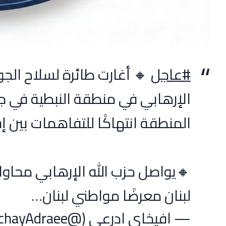
#عاجل
🔸 أغارت طائرة لسلاح الجو
الإرهابي في منطقة النبطية في جن
المنطقة انتهاكًا للتفاهمات بين إس
🔸يواصل حزب الله الإرهابي محاولات
لبنان معرضًا مواطني لبنان…
— افيخاي ادرعي (@AvichayAdraee)