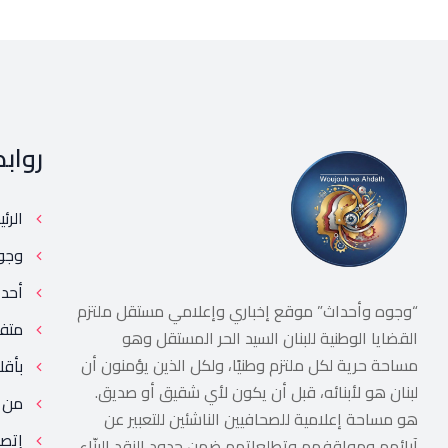
رواب
الرئ
وجو
أحد
“وجوه وأحداث” موقع إخباري وإعلامي مستقل ملتزم
متف
القضايا الوطنية للبنان السيد الحر المستقل وهو
مساحة حرية لكل ملتزم وطنيًا، ولكل الذين يؤمنون أن
بأقل
لبنان هو لأبنائه، قبل أن يكون لأي شقيق أو صديق.
من 
هو مساحة إعلامية للصحافيين الناشئين للتعبير عن
إتصل
آرائهم ومواقفهم وتطلعاتهم ضمن حدود النقد البنّاء.