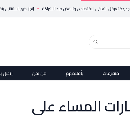
إنجاز طبي استثنائي ينقذ حياة مولود
متفرقات
بأقلامهم
من نحن
إتصل بن
ارات المساء على