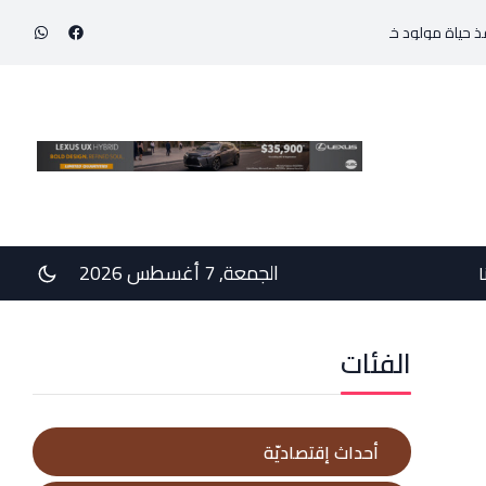
 خديج بوزن 800 غرام!
في رسالتي دعم وخيبة وعتب إلى رئيس الجمهوريّة ورئيس مجلس 
الجمعة, 7 أغسطس 2026
ا
الفئات
أحداث إقتصاديّة