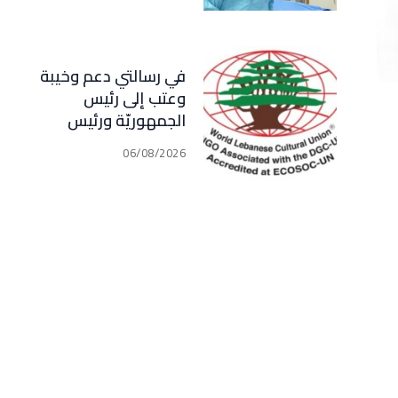
في رسالتي دعم وخيبة
وعتب إلى رئيس
الجمهوريّة ورئيس
مجلس الوزراء .. رئيس
06/08/2026
الجامعة اللبنانية
الثقافيّة في العالم
(WLCU) يؤكد دعم
الدّولة