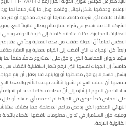
الإعلام، ودحضها بشكل نهائي وقاطع. وكل ما يُنشر خلافاً لما ورد 
ثالثاً: لا علاقة لأي شركة خاصة، مصرفاً أو غيره، مذكورة أو غير مذك
الشركة الخاصة ينحصر في شراء عقار قائم وصالح قانوناً للبيع، وف
العقارات المجاورة، دخلت عائداته كاملة إلى خزينة الدولة، وينفي ا
العكس تماماً أنّ الدولة حققت من هذه العملية ربحاً في عقار غير صا
رابعاً: كل الإجراءات التي أفضت إلى القيام بعملية بيع العقار صدّقت
سيّما ديوان المحاسبة الذي وافق على المشروع كاملًا خلافاً لما يت
خامساً: إن الجهات نفسها التي ترفع شعار استقلالية القضاء هي م
بشكل حاسم لا يوافق مصلحتها أو روايتها، فلا يعقل أن يتم مهاجم
جميعها أن عملية البيع لم تشبها شائبة، بهدف التأثير والضغط الذي
سادسًا: من المهم الإشارة إلى أنّ مصلحة سكك الحديد لم تتحرك بأي
على افتراض خطأ عرضي في الخرائط لم تدعمه بأي مستند أو دليل طو
النهائي المذكور الذي يدحض مزاعم المصلحة، مما يكشف هشاشة ه
وعليه، فإن الاستمرار في تداول معلومات ناقضها القضاء بالأدلة ه
القانونية اللازمة.