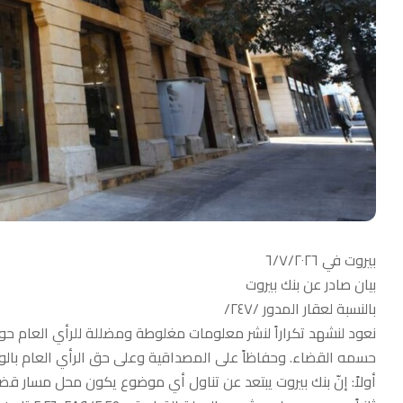
بيروت في ٦/٧/٢٠٢٦
بيان صادر عن بنك بيروت
بالنسبة لعقار المدور /٢٤٧/
نعود لنشهد تكراراً لنشر معلومات مغلوطة ومضللة للرأي العام
حسمه القضاء. وحفاظاً على المصداقية وعلى حق الرأي العام بالوص
أولاً: إنّ بنك بيروت يبتعد عن تناول أي موضوع يكون محل مسار قضائي