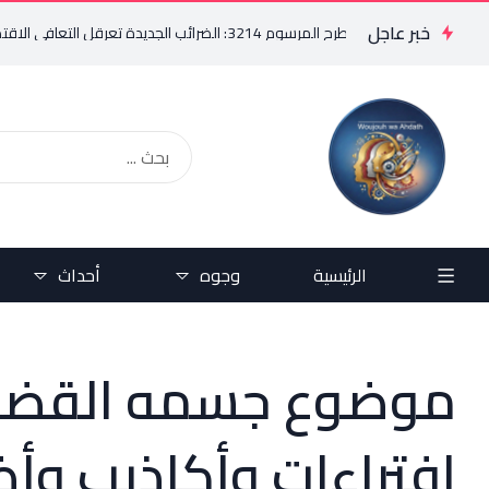
خبر عاجل
3214: الضرائب الجديدة تعرقل التعافي الاقتصادي وتناقض مبدأ الشراكة
الرئيسية
وجوه
أحداث
موضوع جسمه القضاء..
افتراءات وأكاذيب وأض