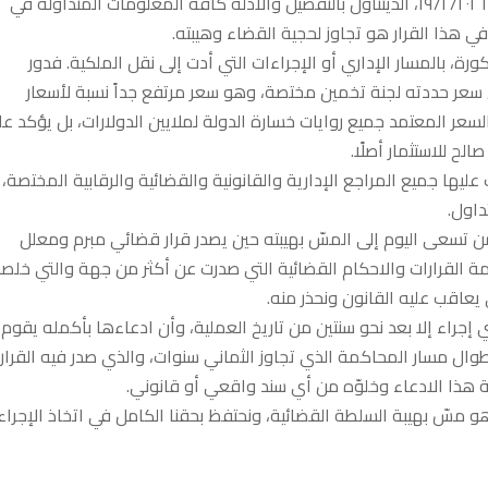
ثانياً: صدر عن مجلس شورى الدولة القرار رقم ٢٨٩/٢٠٢٥-٢٠٢٦ تاريخ ١٩/٢/٢٠٢٦، الذيتناول بالتفصيل والأدلة كافة المعلومات المتداولة في
في هذا القرار هو تجاوز لحجية القضاء وهيبته.
ورة، بالمسار الإداري أو الإجراءات التي أدت إلى نقل الملكية. فدور
ق سعر حددته لجنة تخمين مختصة، وهو سعر مرتفع جداً نسبة لأسعار
لسعر المعتمد جميع روايات خسارة الدولة لملايين الدولارات، بل يؤكد ع
لح للاستثمار أصلًا.
 عليها جميع المراجع الإدارية والقانونية والقضائية والرقابية المختصة، ل
داول.
ن تسعى اليوم إلى المسّ بهيبته حين يصدر قرار قضائي مبرم ومعلل
ة القرارات والاحكام القضائية التي صدرت عن أكثر من جهة والتي خلص
 يعاقب عليه القانون ونحذر منه.
 إجراء إلا بعد نحو سنتين من تاريخ العملية، وأن ادعاءها بأكمله يقوم
ال مسار المحاكمة الذي تجاوز الثماني سنوات، والذي صدر فيه القرار
ذا الادعاء وخلوّه من أي سند واقعي أو قانوني.
و مسّ بهيبة السلطة القضائية، ونحتفظ بحقنا الكامل في اتخاذ الإجراء