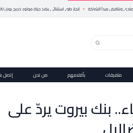
إنجاز طبي استثنائي ينقذ حياة مولود خديج بوزن 800 غرام!
متفرقات
بأقلامهم
من نحن
إتصل بن
 بنك بيروت يردّ على
اليل