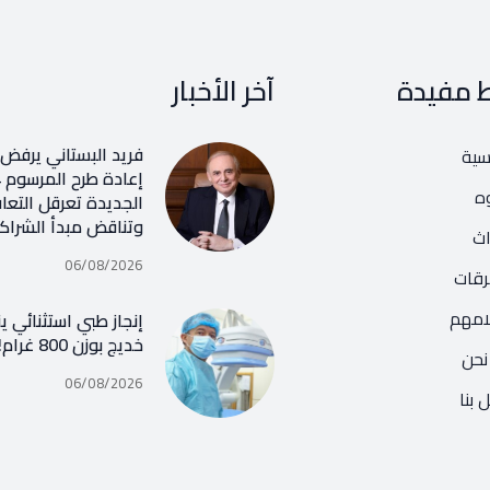
ط مفيدة
آخر الأخبار
فريد البستاني يرفض ر
يسية
ه
الجديدة تعرقل التعا
وتناقض مبدأ الشراك
اث
06/08/2026
رقات
امهم
إنجاز طبي استثنائي ي
خديج بوزن 800 غرام!
نحن
06/08/2026
 بنا