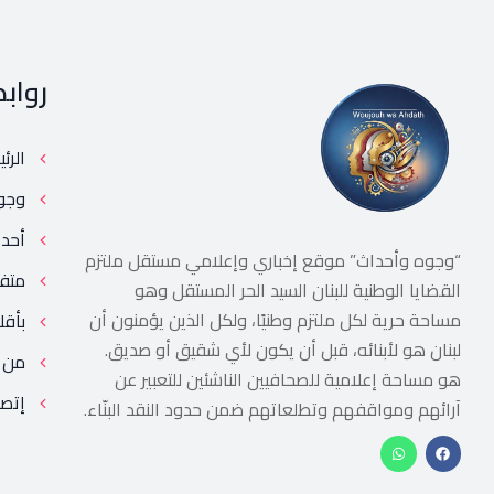
رواب
الرئ
وجو
أحد
“وجوه وأحداث” موقع إخباري وإعلامي مستقل ملتزم
متف
القضايا الوطنية للبنان السيد الحر المستقل وهو
مساحة حرية لكل ملتزم وطنيًا، ولكل الذين يؤمنون أن
بأقل
لبنان هو لأبنائه، قبل أن يكون لأي شقيق أو صديق.
من 
هو مساحة إعلامية للصحافيين الناشئين للتعبير عن
إتصل
آرائهم ومواقفهم وتطلعاتهم ضمن حدود النقد البنّاء.