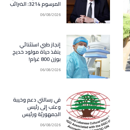
المرسوم 3214: الضرائب
الجديدة تعرقل التعافي
06/08/2026
الاقتصادي وتناقض
مبدأ الشراكة
إنجاز طبي استثنائي
ينقذ حياة مولود خديج
بوزن 800 غرام!
06/08/2026
في رسالتي دعم وخيبة
وعتب إلى رئيس
الجمهوريّة ورئيس
مجلس الوزراء .. رئيس
06/08/2026
الجامعة اللبنانية