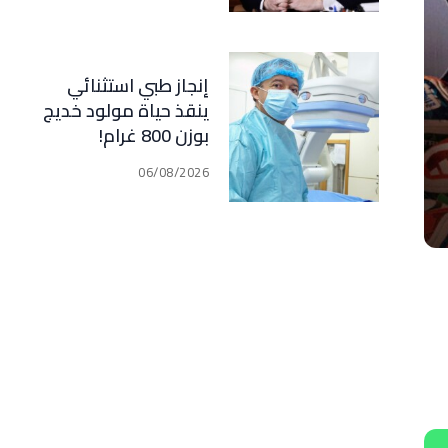
مبدأ الشراكة
إنجاز طبي استثنائي
ينقذ حياة مولود خديج
بوزن 800 غرام!
06/08/2026