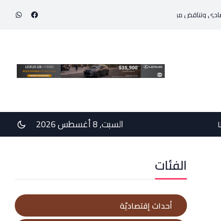
إنجاز طبي استثنائي ينقذ حياة مولود خديج بوزن 800 غرام!
السبت, 8 أغسطس 2026
ا
الفئات
أحداث إقتصاديّة