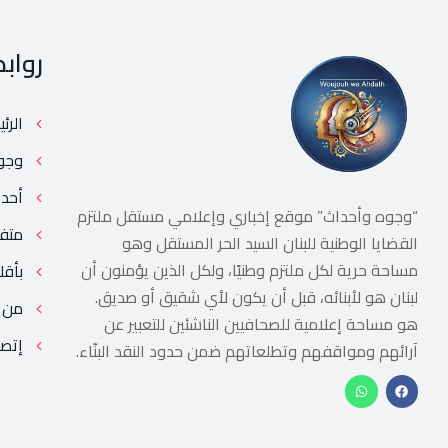
رواب
الرئ
وجو
أحد
“وجوه وأحداث” موقع إخباري وإعلامي مستقل ملتزم
متف
القضايا الوطنية للبنان السيد الحر المستقل وهو
مساحة حرية لكل ملتزم وطنيًا، ولكل الذين يؤمنون أن
بأقل
لبنان هو لأبنائه، قبل أن يكون لأي شقيق أو صديق.
من 
هو مساحة إعلامية للصحافيين الناشئين للتعبير عن
إتصل
آرائهم ومواقفهم وتطلعاتهم ضمن حدود النقد البنّاء.