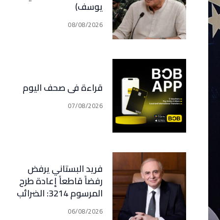
يوسف)
08/08/2026
قراءة في صحف اليوم
07/08/2026
فريد البستاني يرفض
رفضاً قاطعاً إعادة طرح
المرسوم 3214: الضرائب
الجديدة تعرقل التعافي
06/08/2026
الاقتصادي وتناقض