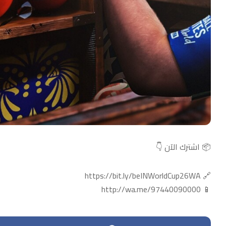
📦 اشترك الآن 👇
🔗 https://bit.ly/beINWorldCup26WA
📱 http://wa.me/97440090000