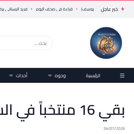
خبر عاجل
 ..!!؟؟ (علي يوسف)
قراءة في صحف اليوم
فريد البستاني يرفض رفضاً قاطعاً إعادة طرح المرسوم 3214: الضر
الرئيسية
وجوه
أحداث
بقي 16 منتخباً في السباق نحو اللقب! 🌍🏆
04/07/2026