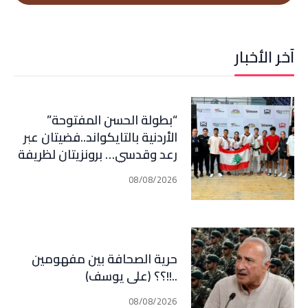
آخر الأخبار
“بطولة الحسن المفتوحة”
الأردنية بالتايكواند..فضيتان عبر
رعد وقدسي… برونزيتان لظريفة
وأبي هيلا
08/08/2026
حرية الصحافة بين مفهومين
..!!؟؟ (علي يوسف)
08/08/2026