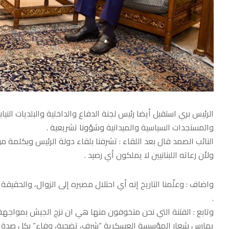
الرئيس بري استقبل أيضا رئيس لجنة الدفاع والداخلية والبلديات الن
والمستجدات السياسية والميدانية وشؤونا تشريعية .
النائب الصمد قال بعد اللقاء : تشرفنا بلقاء دولة الرئيس وبكلمة موجزة
ولأن رعاته اللبنانيين لا يملكون أي رصيد .
واضاف : وعلّمنا التاريخ إنه أي احتلال مصيره إلى الزوال، والحق
.
وتابع : ​الفتنة التي نحن متخوفون منها هي ان نزج الجيش بمواج
يمارس شعار المؤسسة العسكرية “شرف، تضحية، وفاء” بكل صدق وبك