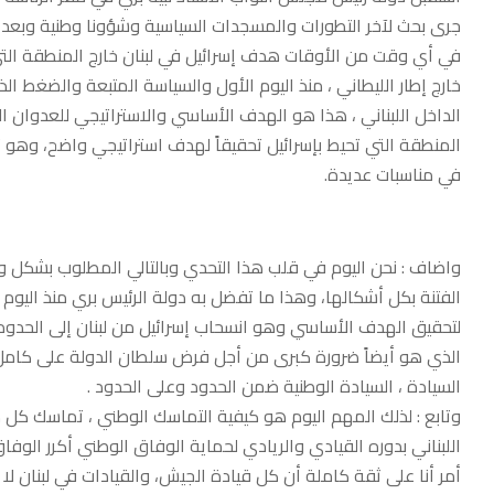
جرى بحث لآخر التطورات والمسجدات السياسية وشؤونا وطنية وبعد اللق
في أي وقت من الأوقات هدف إسرائيل في لبنان خارج المنطقة ال
خارج إطار الليطاني ، ​منذ اليوم الأول والسياسة المتبعة والضغط ا
الداخل اللبناني ، هذا هو الهدف الأساسي والاستراتيجي للعدوان 
المنطقة التي تحيط بإسرائيل تحقيقاً لهدف استراتيجي واضح، وهو 
في مناسبات عديدة.
واضاف : ​نحن اليوم في قلب هذا التحدي وبالتالي المطلوب بشكل
الفتنة بكل أشكالها، وهذا ما تفضل به دولة الرئيس بري منذ اليوم 
لتحقيق الهدف الأساسي وهو انسحاب إسرائيل من لبنان إلى الحدود ال
الذي هو أيضاً ضرورة كبرى من أجل فرض سلطان الدولة على كامل الت
السيادة ، السيادة الوطنية ضمن الحدود وعلى الحدود .
وتابع : ​لذلك المهم اليوم هو كيفية التماسك الوطني ، تماسك كل
اللبناني بدوره القيادي والريادي لحماية الوفاق الوطني أكرر الوف
أمر أنا على ثقة كاملة أن كل قيادة الجيش، والقيادات في لبنان لا تر