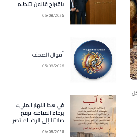
باقتراح قانون لتنظيم
أعمال الوساطة
05/08/2026
والتمثيل في مجال
التأمين الذي اصبح في
مرحلة النقاش الرسمي
أقوال الصحف
05/08/2026
كل
في هذا النهار المليء
برجاء القيامة، نرفع
صلاتنا إلى الربّ المنتصر
على الموت، من أجل
04/08/2026
الأبرياء الذين سقطوا