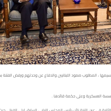
سيمها ، المطلوب صمود اللبنانيين والدفاع عن وحدتهم ورفض الفتنة ب
ى المؤسسة العسكرية وعلى حكمة قائدها .
ثانية في عين التينة نائب رئيس المجلس النيابي السابق ايلي الفرزلي حيث