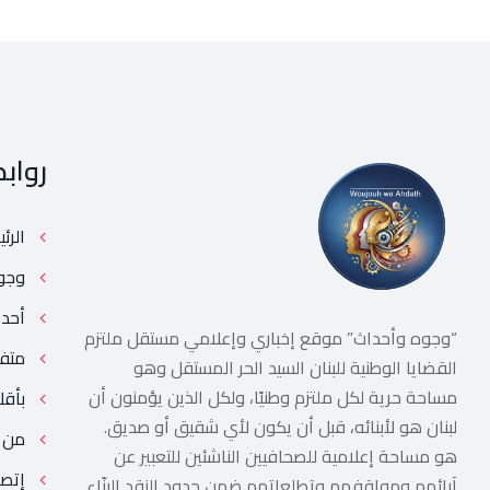
رواب
الرئ
وجو
أحد
“وجوه وأحداث” موقع إخباري وإعلامي مستقل ملتزم
متف
القضايا الوطنية للبنان السيد الحر المستقل وهو
مساحة حرية لكل ملتزم وطنيًا، ولكل الذين يؤمنون أن
بأقل
لبنان هو لأبنائه، قبل أن يكون لأي شقيق أو صديق.
من 
هو مساحة إعلامية للصحافيين الناشئين للتعبير عن
إتصل
آرائهم ومواقفهم وتطلعاتهم ضمن حدود النقد البنّاء.