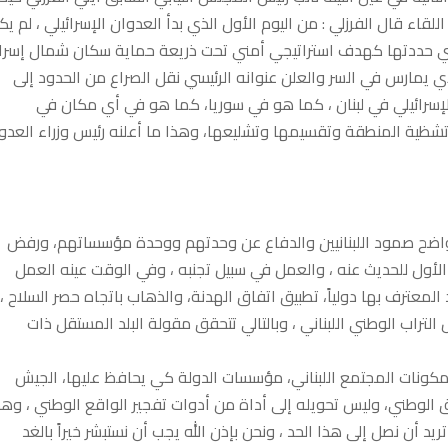
اء قال الفرزلي : من اليوم الأول الذي بدأ العدوان الإسرائيلي ، لم يك
تي حددتها كهدف استراتيجي أمني تحت ذريعة حماية سكان شمال إسرائ
لذي يمارس في السر والعلن عنوانه الرئيسي نقل الصراع من الحدود إلى
الإسرائيلي في لبنان ، كما هو في سوريا، كما هو في أي مكان في
تشظية المنطقة وتقسيمها وتشليعها، وهذا ما أعلنه رئيس وزراء العدو
 واضح صمود اللبنانيين والدفاع عن وحدتهم ووحدة مؤسساتهم، ورفض
الأول للحديث عنه ، والعمل في سبيل تجنبه ،​ وفي الوقت عينه العمل
معترف بها دولياً، تطبيق اتفاق الهدنة، والذهاب باتجاه حصر السلاح ،
راب الوطني اللبناني ، وبالتالي تتحقق مقولة البلد المستقل ذات
 مكونات المجتمع اللبناني، مؤسسات الدولة كي يحافظ عليها، الجيش
اق الوطني، وليس تحويله إلى أداة من أدوات تفجير الواقع الوطني ، وهذ
يد أن نصل إلى هذا الحد ، ونحن بإذن الله يجب أن نستبشر خيراً بالغد