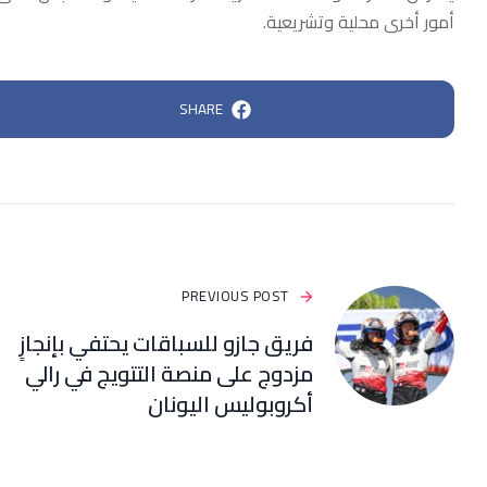
أمور أخرى محلية وتشريعية.
SHARE
PREVIOUS POST
فريق جازو للسباقات يحتفي بإنجازٍ
مزدوج على منصة التتويج في رالي
أكروبوليس اليونان