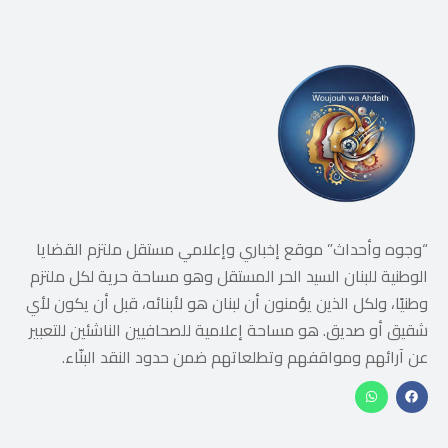
“وجوه وأحداث” موقع إخباري وإعلامي مستقل ملتزم القضايا
الوطنية للبنان السيد الحر المستقل وهو مساحة حرية لكل ملتزم
وطنيًا، ولكل الذين يؤمنون أن لبنان هو لأبنائه، قبل أن يكون لأي
شقيق أو صديق. هو مساحة إعلامية للصحافيين الناشئين للتعبير
عن آرائهم ومواقفهم وتطلعاتهم ضمن حدود النقد البنّاء.