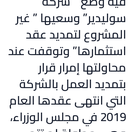
فيه وضع ” شركة
سوليدير” وسعيها ” غير
المشروع لتمديد عقد
استثمارها” وتوقفت عند
محاولتها إمرار قرار
بتمديد العمل بالشركة
التي انتهى عقدها العام
2019 في مجلس الوزراء،