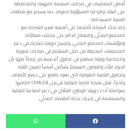
أفضل الممارسات في مجالات السلامة المهنية، والمحافظة
على البيئة، والإدارة المسؤولة للموارد، بما ينسجم مع متطلبات
التنمية المستدامة.
كما تجدّد الشركة تأكيدها على أهمية تعزيز الشراكة مع
المجتمع المحلّي والانفتاح الدائم على مختلف فعاليّاته
ومؤسّسات المجتمع المدني، وترسيخ دورها كشريك في دعم
المجتمعات المحيطة من خلال الاستثمار في مبادرات تنموية
واجتماعية وبيئية تساهم في تحقيق أثر مستدام، إيماناً منها بأن
الحوار البنّاء والتعاون المستمرّ يشكّلان أساساً لترسيخ الثقة
وتحقيق التنمية المتوازنة التي تعود بالنفع على جميع الأطراف.
وأخيراً، تعلن شركة الترابة اللبنانية ش.م.ل CEMLEB التزامها
بمواصلة أداء دورها الوطنيّ الفعّال في دعم الصناعة اللبنانية
والمساهمة في تحريك عجلة الاقتصاد المحلّي.