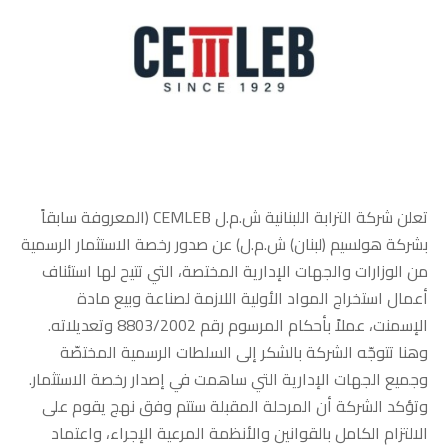
تعلن شركة الترابة اللبنانية ش.م.ل CEMLEB (المعروفة سابقاً
بشركة هولسيم (لبنان) ش.م.ل) عن صدور رخصة الاستثمار الرسمية
من الوزارات والجهات الإدارية المختصة، التي تتيح لها استئناف
أعمال استخراج المواد الأولية اللازمة لصناعة وبيع مادة
الإسمنت، عملاً بأحكام المرسوم رقم 8803/2002 وتعديلاته.
وهنا تتوجّه الشركة بالشكر إلى السلطات الرسمية المختصّة
وجميع الجهات الإدارية التي ساهمت في إصدار رخصة الاستثمار.
وتؤكد الشركة أن المرحلة المقبلة ستتم وفق نهج يقوم على
الالتزام الكامل بالقوانين والأنظمة المرعية الإجراء، واعتماد