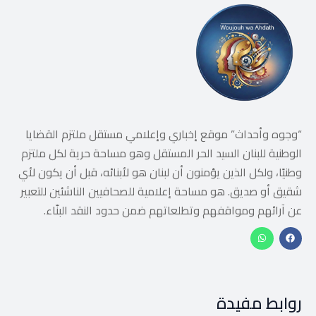
“وجوه وأحداث” موقع إخباري وإعلامي مستقل ملتزم القضايا
الوطنية للبنان السيد الحر المستقل وهو مساحة حرية لكل ملتزم
وطنيًا، ولكل الذين يؤمنون أن لبنان هو لأبنائه، قبل أن يكون لأي
شقيق أو صديق. هو مساحة إعلامية للصحافيين الناشئين للتعبير
عن آرائهم ومواقفهم وتطلعاتهم ضمن حدود النقد البنّاء.
روابط مفيدة