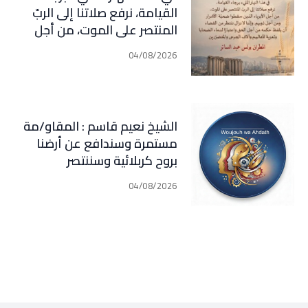
القيامة، نرفع صلاتنا إلى الربّ
المنتصر على الموت، من أجل
الأبرياء الذين سقطوا ضحيّة
04/08/2026
الأشرار ومن أجل ذويهم. وإننا لا
نزال ننتظر من القضاء أن يلفظ
حكمه من أجل الحق واعتبارًا
لدماء الضحايا وتعزية لأهاليهم
الشيخ نعيم قاسم : المقاو/مة
وآلاف الجرحى
مستمرة وسندافع عن أرضنا
والمتضررين(المطران بولس عبد
بروح كربلائية وسننتصر
الساتر)
04/08/2026