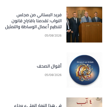
فريد البستاني من مجلس
النواب: تقدمنا باقتراح قانون
لتنظيم أعمال الوساطة والتمثيل
في مجال التأمين الذي اصبح في
05/08/2026
مرحلة النقاش الرسمي
أقوال الصحف
05/08/2026
في هذا النهار المليء برجاء