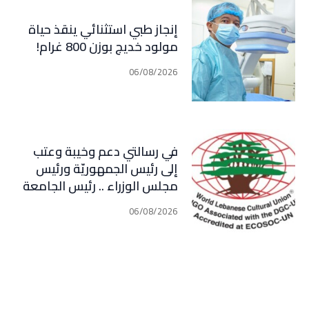
إنجاز طبي استثنائي ينقذ حياة
مولود خديج بوزن 800 غرام!
06/08/2026
في رسالتي دعم وخيبة وعتب
إلى رئيس الجمهوريّة ورئيس
مجلس الوزراء .. رئيس الجامعة
اللبنانية الثقافيّة في العالم
06/08/2026
(WLCU) يؤكد دعم الدّولة