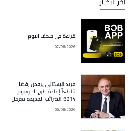
آخر الأخبار
قراءة في صحف اليوم
07/08/2026
فريد البستاني يرفض رفضاً
قاطعاً إعادة طرح المرسوم
3214: الضرائب الجديدة تعرقل
التعافي الاقتصادي وتناقض
06/08/2026
مبدأ الشراكة