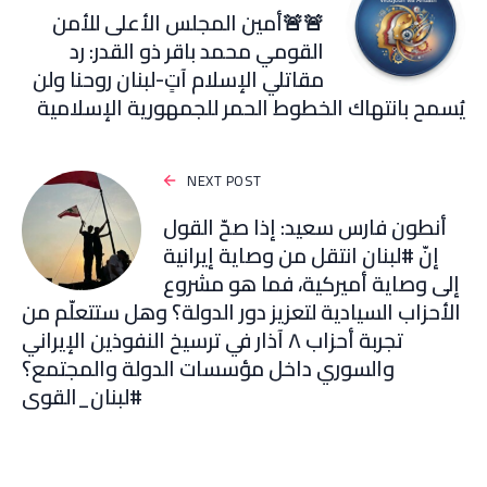
🚨🚨أمين المجلس الأعلى للأمن
القومي محمد باقر ذو القدر: رد
مقاتلي الإسلام آتٍ-لبنان روحنا ولن
يُسمح بانتهاك الخطوط الحمر للجمهورية الإسلامية
NEXT POST
أنطون فارس سعيد: ‏إذا صحّ القول
إنّ ‎#لبنان انتقل من وصاية إيرانية
إلى وصاية أميركية، فما هو مشروع
الأحزاب السيادية لتعزيز دور الدولة؟ وهل ستتعلّم من
تجربة أحزاب ٨ آذار في ترسيخ النفوذين الإيراني
والسوري داخل مؤسسات الدولة والمجتمع؟