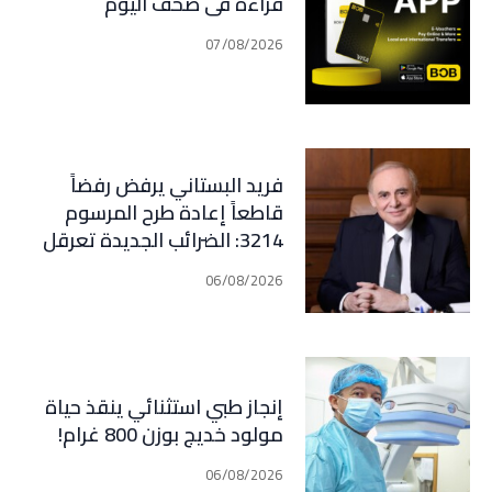
قراءة في صحف اليوم
07/08/2026
فريد البستاني يرفض رفضاً
قاطعاً إعادة طرح المرسوم
3214: الضرائب الجديدة تعرقل
التعافي الاقتصادي وتناقض
06/08/2026
مبدأ الشراكة
إنجاز طبي استثنائي ينقذ حياة
مولود خديج بوزن 800 غرام!
06/08/2026