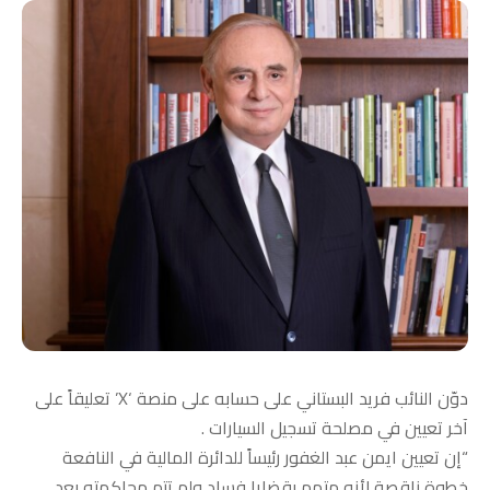
دوّن النائب فريد البستاني على حسابه على منصة ‘X’ تعليقاً على
آخر تعيين في مصلحة تسجيل السيارات .
“‏إن تعيين ايمن عبد الغفور رئيساً للدائرة المالية في النافعة
خطوة ناقصة لأنه متهم بقضايا فساد ولم تتم محاكمته بعد.