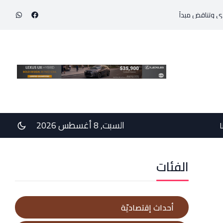
إنجاز طبي استثنائي ينقذ حياة مولود خديج بوزن 800 غرام!
ف
السبت, 8 أغسطس 2026
ا
الفئات
أحداث إقتصاديّة