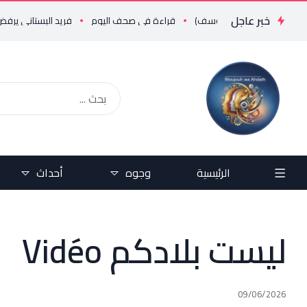
خبر عاجل
..!!؟؟ (علي يوسف)
قراءة في صحف اليوم
فريد البستاني يرفض رفضاً قاطعاً إعادة طرح المرسوم 3214: الضرائب
الرئيسية
وجوه
أحداث
ليست بلادكم Vidéo
09/06/2026