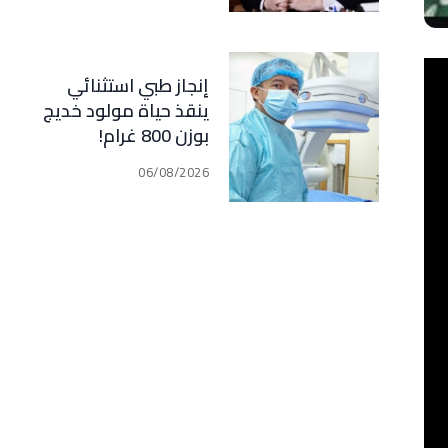
مبدأ الشراكة
إنجاز طبي استثنائي
ينقذ حياة مولود خديج
بوزن 800 غرام!
06/08/2026