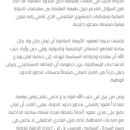
انخراط الحزب في ملفات إقليمية خارج الحدود اللبنانية، ما أعاد
طرح السؤال القديم حول طبيعة العلاقة بين مقتضيات الدولة
اللبنانية ومتطلبات المشروع الإقليمي الذي تنتمي إليه قوى
لبنانية مرتبطة بمحاور خارجية.
تكشف تجربة العقود الأربعة الماضية أن لبنان كان ولا يزال
ساحة لتقاطع المصالح الإقليمية والدولية. وفي حين يؤكد حزب
الله أن سلاحه وخياراته السياسية تهدف إلى حماية لبنان وردع
الاعتداءات الإسرائيلية، يرى خصومه أن ارتباطه الاستراتيجي بإيران
جعل جزءاً من القرار اللبناني مرتبطاً بحسابات تتجاوز الحدود
الوطنية.
وبين من يرى في حزب الله قوة ردع تحمي لبنان ومن يعتبره
امتداداً لنفوذ إقليمي يتجاوز حدود الدولة، يبقى الثابت أن لبنان
دفع على مدى عقود أثماناً باهظة نتيجة تشابك ساحته الداخلية
مع صراعات المنطقة. لذلك فإن التحدي الحقيقي لا يكمن في
حسم السجال السياسي فحسب، بل في إعادة الاعتبار للدولة