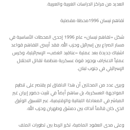
العديد من مراكز الدراسات الغربية والعربية.
تفاهم نيسان 1996محطة مفصلية
شكل «تفاهم نيسان» عام 1996 إحدى المحطات الأساسية في
مسار الصراع بين إسرائيل وحزب الله. فقد أرسى التفاهم قواعد
اشتباك جديدة بعد عملية «عناقيد الغضب» الإسرائيلية، وكرس
عملياً الاعتراف بوجود قوة عسكرية منظمة تقاتل الاحتلال
الإسرائيلي في جنوب لبنان.
ويرى عدد من المحللين أن هذا الاتفاق لم يقتصر على تنظيم
المواجهة العسكرية، بل ساهم أيضاً في تثبيت حضور إيران غير
المباشر في المعادلة اللبنانية والإقليمية، عبر التنسيق الوثيق
الذي كان قائماً آنذاك بين دمشق وطهران وحزب الله.
وعلى مدى العقود الماضية، تكرر الربط بين تطورات الملف