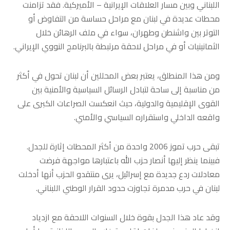
اللبناني وبين مسار العلاقات الإيرانية – الأميركية. فقد تزامنت
محطات عديدة في لبنان مع مراحل حساسة من التفاوض أو
التوتر بين واشنطن وطهران، سواء في ملف الرهائن خلال
الثمانينيات أو في مراحل لاحقة مرتبطة بالبرنامج النووي الإيراني.
ومن هذا المنطلق، يعتبر بعض المحللين أن لبنان تحول في أكثر
من مناسبة إلى ساحة لتبادل الرسائل السياسية والأمنية بين
القوى الإقليمية والدولية، حيث انعكست الصراعات الكبرى على
واقعه الداخلي واستقراره السياسي والأمني.
تبقى حرب تموز 2006 واحدة من أكثر المحطات إثارة للجدل.
فبينما ينظر إليها أنصار حزب الله باعتبارها مواجهة فرضت
معادلات ردع جديدة مع إسرائيل، يرى منتقدو الحزب أنها أدخلت
لبنان في حرب مدمرة تجاوزت حدود القرار الوطني اللبناني.
وقد عاد هذا الجدل بقوة خلال السنوات اللاحقة مع ازدياد