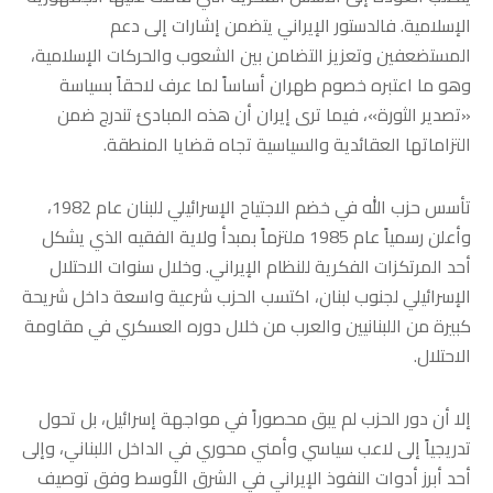
الإسلامية. فالدستور الإيراني يتضمن إشارات إلى دعم
المستضعفين وتعزيز التضامن بين الشعوب والحركات الإسلامية،
وهو ما اعتبره خصوم طهران أساساً لما عرف لاحقاً بسياسة
«تصدير الثورة»، فيما ترى إيران أن هذه المبادئ تندرج ضمن
التزاماتها العقائدية والسياسية تجاه قضايا المنطقة.
تأسس حزب الله في خضم الاجتياح الإسرائيلي للبنان عام 1982،
وأعلن رسمياً عام 1985 ملتزماً بمبدأ ولاية الفقيه الذي يشكل
أحد المرتكزات الفكرية للنظام الإيراني. وخلال سنوات الاحتلال
الإسرائيلي لجنوب لبنان، اكتسب الحزب شرعية واسعة داخل شريحة
كبيرة من اللبنانيين والعرب من خلال دوره العسكري في مقاومة
الاحتلال.
إلا أن دور الحزب لم يبق محصوراً في مواجهة إسرائيل، بل تحول
تدريجياً إلى لاعب سياسي وأمني محوري في الداخل اللبناني، وإلى
أحد أبرز أدوات النفوذ الإيراني في الشرق الأوسط وفق توصيف