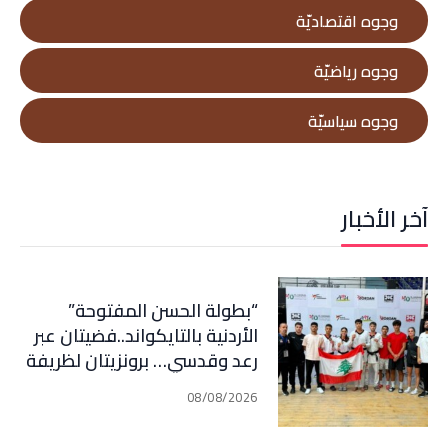
وجوه اقتصاديّة
وجوه رياضيّة
وجوه سياسيّة
آخر الأخبار
“بطولة الحسن المفتوحة”
الأردنية بالتايكواند..فضيتان عبر
رعد وقدسي… برونزيتان لظريفة
وأبي هيلا
08/08/2026