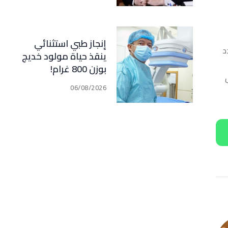
مبدأ الشراكة
إنجاز طبي استثنائي
د
ينقذ حياة مولود خديج
بوزن 800 غرام!
06/08/2026