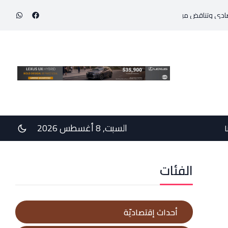
إنجاز طبي استثنائي ينقذ حياة مولود خديج بوزن 800 غرام!
السبت, 8 أغسطس 2026
ا
الفئات
أحداث إقتصاديّة