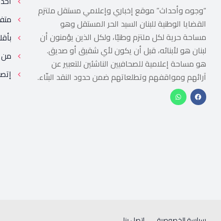
أحد
“وجوه وأحداث” موقع إخباري وإعلامي مستقل ملتزم
متف
القضايا الوطنية للبنان السيد الحر المستقل وهو
مساحة حرية لكل ملتزم وطنيًا، ولكل الذين يؤمنون أن
بأقل
لبنان هو لأبنائه، قبل أن يكون لأي شقيق أو صديق.
من 
هو مساحة إعلامية للصحافيين الناشئين للتعبير عن
إتصل
آرائهم ومواقفهم وتطلعاتهم ضمن حدود النقد البنّاء.
سياسة الخصوصية
إتصل بنا