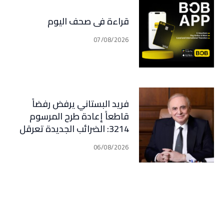
قراءة في صحف اليوم
07/08/2026
فريد البستاني يرفض رفضاً
قاطعاً إعادة طرح المرسوم
3214: الضرائب الجديدة تعرقل
التعافي الاقتصادي وتناقض
06/08/2026
مبدأ الشراكة