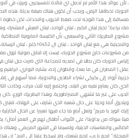
، لأن عوائد هذا الأمر لم تحمل اي فائدة للمسيحيين. وبرزت في آلاون
الحويك تخطاها الزمن، ويجب أن تكون هناك صيغة بديلة. هذه ال
منساقة إلى هذا التوجه تحت ضغط الحروب والاحداث. لكن خطوة البا
صك براءة” لخيار لبنان الكبير ، لبنان الواحد، لبنان العيش المشترك
مشروع البطريرك الثاني والسبعين، بأن الكنيسة المارونية الانطاكية
والانجيلية هي مع لبنان الواح
من مشروعات خارج مشروع الحويك، ليست إلا قنابل صوتية تزول مفاعيل
إلياس الحويك كان بطلا في تصديه للمجاعة التي ضربت جبل لبنان في
عقل ( المطران في ما بعد)، وانطوان إده، بشاره البواري، ابراهيم
جزيرة أرواد إلى بكركي لشراء الطحين والادوية، مما أسهم في إن
الذي كان يعتزم نفيه من البلاد، واجتمع إليه ثلاث مرات، وكادت الثال
الحرب على غير ما تشتهي الامبراطورية. وهذا البطريرك الورع، كان 
ويتحرق ألما وحزنا على حال شعبه الذي شارف على الهلاك، فتبنى ق
إليك الورد يا مريم” ولعل أبلغ ما جاء فيها تعبيرا عن الحال الكارث
فينا سواك من يداوينا/ على الأبواب أطفال لهم في العمر آمال/ يذوب
الكنائس والمناسبات الدينية، ولاسيما في الشهر المريمي. وهناك
المرحلة:” إرحم يا رب، إرحم شعبك، ولا تسخط علينا إلى الابد.” إن 