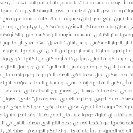
ة الأخيرة نخب مسيحية تجاهر بالتقسيم علنا أو الفدرالية ، تعتقد أن صيغ
اصوات وجدت بعض آلاذان الصاغية في بعض الاوساط التي وجدت نفسها
با لاوون الرابع عشر بإعلان طوباوية الحويك، كانت حاسمة لجهة منح ”
. وهي تبطن رسالة ضمنية لكل العابثين بثوابت بكركي التي لم تخرج دوما عن
 ومعها سائر الكنائس المسيحية الشرقية الارثوذكسية منها والكاثوليكية
د ، لبنان ال 10452كلم ، لبنان الرسالة، لبنان الحوار المسكوني، وليس لبنان ” المعازل”. وهذا يعني أن ما يروج 
ها فور انفجارها، وانحسار دويها من آلاذان التي تتلقفها. البطريرك
 الحرب الكونية الاولى ، وترأس خلية أزمة كان من اركانها الخوري بول
 ويوسف إلياس كرم، ومجموعة من ” الفدائيين” الذين تولوا نقل المال م
قاذ نصف سكان الجبل بعدما قضى النصف آلاخر جوعا. وهو واجه جمال ب
ثة أن تكون ثابتة لجهة إنفاذ النفي، لولا تسارع الاحداث المؤذنة بانتهاء
يجد في الصلاة ملاذا ، وسبيلا إلى تعميق روح الشجاعة لدى الجماعة،
صيدة- صلاة للخوري يوحنا رعد الغزيري المعروف بال” عاصي”، بعنوان ”
ية فترتذاك:” حروب تملأ الارض/ وضيق عنه لا نرضى/ غدونا كلنا مرضى / و
 القلب إن قالوا/ جودوا علينا، فان الجوع يضنينا.” وقد اوعز بترتيلها ف
 صلاة وضعها هو شخصيا تعبر عن عظيم الألم الذي يعصف بالناس في تلك
هذا الواقع المغرق في مأساويته كان وراء تفكير الحويك في صيغة تقي لب