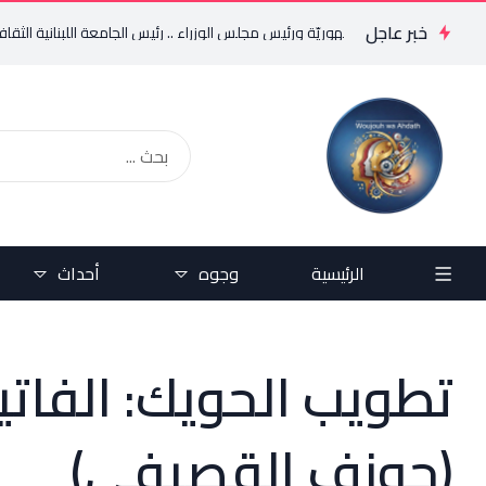
خبر عاجل
لجمهوريّة ورئيس مجلس الوزراء .. رئيس الجامعة اللبنانية الثقافيّة في العالم (WLCU) يؤكد دعم الد
الرئيسية
وجوه
أحداث
تطويب الحويك: الفاتيكا
(جوزف القصيفي)