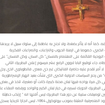
كما أنه لا يتأثر بضغط، ولا تجنح به عاطفة إلى سلوك سبيل لا يريدها.
لكبرى، خصوصا في ازمنة الحروب والنزاعات، والصراعات الفكرية
ه الروحية القائمة على الاهتمام بالانسان” كل انسان، وكل الانسان” على
. جاء توقيع البابا لاوون الرابع عشر مرسوم إعلان البطريرك الثاني
 لا أمر تقدم عليه حاضرة الفاتيكان غير ذي معنى. فالطوباوي الذي رحل
 ” شالته” من رحم السياسات الدولية الكبرى التي نشأت بعيد انهيار الإمبراطورية
ية، والساعي إلى إعلان دولته في الأول من أيلول 1920. وفي كل مرة يواجه فيها لبنان محنة كبيرة كانت أو صغيرة، تتخذ في بعض
 البطريرك الحويك لسيره في خيار لبنان الكبير والواحد ورفضه الابقاء عل
ن توصيفات سلبية عن دور هذا البطريرك ليس أقلها انه ” إرتكب خطيئة
مميتة بحسم خيار لبنان الكبير” وإعتبار أن ضم الاقضية الأربعة إلى حدود المتصرفية المثبتة بموجب بروتوكول 1864، ليس انجازا ت