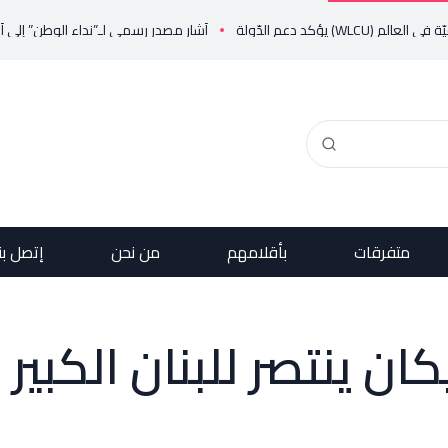
ّولة
أشار مصدر رسمي لـ”نداء الوطن” إلى أن الدولة ال
متفرقات
بأقلامهم
من نحن
إتصل بن
ن ينتصر للبنان الكبير