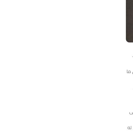
 ما
ى
اريخيا يسجل له