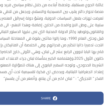
غائلة الجوع مستقبلا، وتحفظ أبناءه من خلال نظام سياسي فريد 
منصة لحوار دائم يقرب بين المسيحية والاسلام، ويجعل من تلاقي ها
تعرضت لهزات بفعل السياسات الدولية، ونشؤ دولة إسرائيل العنصرية
سلبية على وطن الارز وافدة من الخارج، إضافة-وهذا الاهم- الى 
قبل وحتى العام 1990، وما زالوا ماثلين بقوة في ال
انتجت تدميرا ذاتيا للكثير من قدراتهم. وفي الخلاصة أن الفاتيكان بإ
كانون الأول 2025،وإهتمامه الكبير بمأساة لبنان جراء ا
الشريط الحدودي، وتوجه السفير البابوي إلى هناك للمؤازرة المعنوية
إمتداد الجغرافيا اللبنانية، ويدحض اي فكرة تقسيمية تحت أي مسمى
الفكر ” التجزيئي” : ” لبنان اكبر من أن يبتلع، وأصغر من أن يقسم.”
SHARE