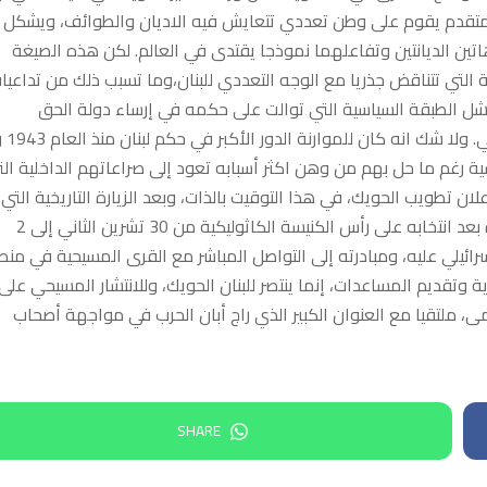
ومتقدم يقوم على وطن تعددي تتعايش فيه الاديان والطوائف، ويشكل
تين الديانتين وتفاعلهما نموذجا يقتدى في العالم. لكن هذه الصيغة
 التي تتناقض جذريا مع الوجه التعددي للبنان،وما تسبب ذلك من تداعيا
فشل الطبقة السياسية التي توالت على حكمه في إرساء دولة الحق
والقانون،وتوطيد ركائز الدولة ا
معادلة السياسية رغم ما حل بهم من وهن اكثر أسبابه تعود إلى صراعاتهم الداخلية ال
علان تطويب الحويك، في هذا التوقيت بالذات، وبعد الزيارة التاريخية التي
قام بها البابا لاوون الرابع عشر الى لبنان، وهي الأولى خارج الحاضرة بعد انتخابه على رأس الكنيسة الكاثوليكية من 30 تشرين الثاني إلى 2
لاعتداء الاسرائيلي عليه، ومبادرته إلى التواصل المباشر مع القرى المسيحية في من
 وتقديم المساعدات، إنما ينتصر للبنان الحويك، وللانتشار المسيحي على
، ملتقيا مع العنوان الكبير الذي راج أبان الحرب في مواجهة أصحاب
SHARE