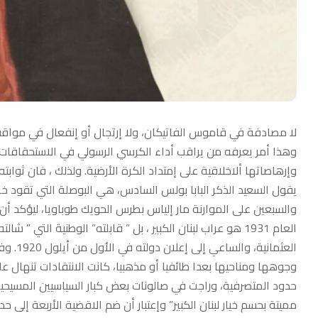
لا مصادفة في قاموس الفاتيكان، ولا إرتجال أو إنفعال في مواقفه. 
وهذا أمر يعرفه من يراقب أداء الكرسي الرسولي في الاستحقاقات ا
وإرهاصاتها ألاخلاقية على إمتداد الكرة الأرضية. ولذلك ، فان ثوابت
يقول السعيد الذكر البابا بولس السادس، هي البوصلة التي تقود خطاه
والسبعين على الموارنة مار إلياس بطرس الحويك طوباويا، ليؤكد أن
العام 1931 هو عراب لبنان الكبير ، بل ” قابلته” الوطنية التي
العثمان
وجوهها ومناحيها بعدا طائفيا أو مذهبيا، كانت الانتقادات تنهال على
حدود المتصرفية، وراجت في صالونات بعض كبار السياسيين المسيحيي