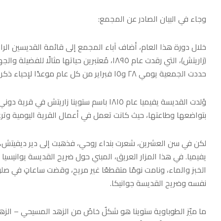
وجاء في البيان الصادر عن المجمع:
خلال دورة هذا العام، أضاف آباء المجمع إلى قائمة القديسين الراه
(زاريتش)، التي رقدت عام ١٨٩٥، مُعتبرين حياتها
حددت الجمعية يومي ٢٨ و١٥ فبراير من كل عام موعدًا لإحياء ذكراها الليتورجية.
وُلدت القديسة يفيميا عام ١٨١٥ باسم ستوينا 
بتواضعها وطاعتها، حيث كانت تعمل في أعمال القرية اليومية وترع
لكن في سن العشرين، شعرت بنداء روحي، فذهبت إلى دير ديفيتش، الك
يفيميا. في هذا المزار العريق، المبني حول ضريح القديسة يوانيس
الخبز والماء، ونامت نومًا متقطعًا غير مريح، وقضت ساعاتٍ في صلوا
نفسه وضريح القديسة جوانيكا.
ما ميّز الطوباوية ستوينا هو شكلٌ خاصٌ من الزهد المسيحي – الزهد