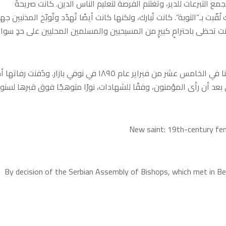
 التبرعات للدير، وتغتنم الفرصة لتعليم الناس الدين. كانت صريحةً
ّبت بـ”التوبة”. كانت تُبارك، ولكنها كانت أيضًا تُهدّد وتُوبّخ المذنبين جهرً
ت تحظى باحترامٍ كبيرٍ من المسيحيين والمسلمين المحليين على حدٍ سواء
بحسب التقاليد، كانت تعرف وقت وفاتها، وقد رقدت القديسة ستوينا في الخامس عشر من فبراير عام ١٨٩٥ في نوفي بازار. ودُفن
د أن رأى المؤمنون، وفقًا للشهادات، نورًا متوهجًا فوق قبرها لسنوا
New saint: 19th-century fem
By decision of the Serbian Assembly of Bishops, which met in B