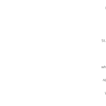
St
wh
s