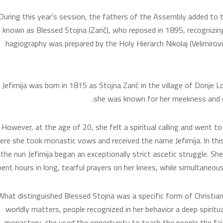
During this year’s session, the fathers of the Assembly added to th
known as Blessed Stojna (Zarić), who reposed in 1895, recognizing 
hagiography was prepared by the Holy Hierarch Nikolaj (Velimiro
. Jefimija was born in 1815 as Stojna Zarić in the village of Donje Lo
she was known for her meekness and ob
However, at the age of 20, she felt a spiritual calling and went to
ere she took monastic vows and received the name Jefimija. In this 
the nun Jefimija began an exceptionally strict ascetic struggle. Sh
pent hours in long, tearful prayers on her knees, while simultaneous
What distinguished Blessed Stojna was a specific form of Christia
worldly matters, people recognized in her behavior a deep spiritu
monastery, she used the opportunity to teach the people the faith