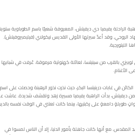
بة الراحلة يفيميا دي ديفيتش، المعروفة شعبيًا باسم الطوباوية ستوينا
 مثالًا للفضيلة والجهاد الروحي. وقد أعدّ سيرتها الأولى القديس نيكولاي (فيليميروفيتش).
زاريتش في قرية دوني لوبيزي بالقرب من سينيتسا، لعائلة كهنوتية مرموقة. عُرفت في شبابها
ى الأغنام.
ائن في غابات درينيتسا البكر، حيث نذرت نذور الرهبنة وحصلت على اسم
يا من ديفيتش، بدأت الراهبة يفيميا مسيرة زهد وتقشف شديدة. عاشت ع
تٍ طويلةٍ دامعةٍ على ركبتيها، بينما كانت تعتني في الوقت نفسه بالدير
 المقدس. مع أنها كانت جاهلة بأمور الدنيا، إلا أن الناس لمسوا في