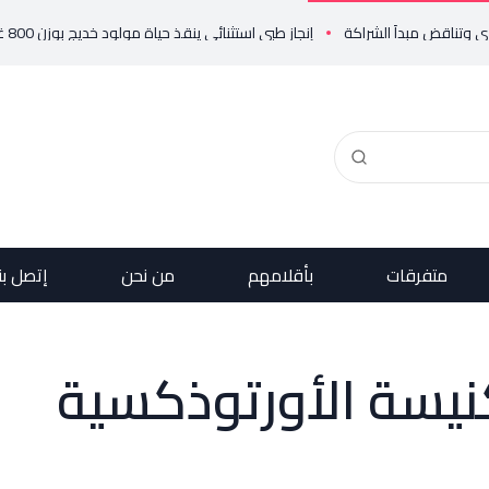
إنجاز طبي استثنائي ينقذ حياة مولود خديج بوزن 800 غرام!
في 
متفرقات
بأقلامهم
من نحن
إتصل بن
نيسة الأورتوذكسية