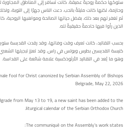
سلوكها حكمةً روحيةً عميقة. كانت تسافر إلى المناطق المجاورة لجمع
وحازمة، لكنها كانت مليئةً بالحب. دعت الناس جهرًا إلى التوبة، ولذلك لُق
ثم تغفر لهم بعد ذلك. بفضل حياتها الصالحة ومواهبها الروحية، كان
الذين رأوا فيها خادمةً حقيقيةً لله.
كنيسة القديسين بطرس وبولس في راس. وقد تعزز تبجيلها الشعبي بع
وهو ما يُعد في التقاليد الأرثوذكسية علامة شائعة على القداسة.
ale fool for Christ canonized by Serbian Assembly of Bishops
Belgrade, May 22, 2026
elgrade from May 13 to 19, a new saint has been added to the
liturgical calendar of the Serbian Orthodox Church.
The communiqué on the Assembly’s work states: