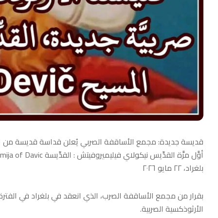
قديسة جديدة: مجمع الأساقفة الصربي يُعلن قداسة قديسة من القر
أوَّل مرَّة القدِّيس نيكولاي فيليميروفيتش : القدِّيسة Jefimija of Davic
بلغراد، ٢٢ مايو ٢٠٢٦
الأرثوذكسية الصربية.