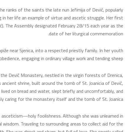
e ranks of the saints the late nun Jefimija of Devič, popularly
in her life an example of virtue and ascetic struggle. Her first
vić). The Assembly designated February 28/15 each year as the
date of her liturgical commemoration.
piže near Sjenica, into a respected priestly family. In her youth
edience, engaging in ordinary village work and tending sheep.
 the Devič Monastery, nestled in the virgin forests of Drenica,
ancient shrine, built around the tomb of St. Joanicia of Devič,
e lived on bread and water, slept briefly and uncomfortably, and
ly caring for the monastery itself and the tomb of St. Joanica.
n asceticism—holy foolishness. Although she was unlearned in
al wisdom. Traveling to surrounding areas to collect aid for the
. She was direct and sharp, but full of love. She openly called