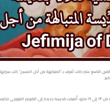
ن التاسع عشر كانت تُعرف بـ”المتبالهة من أجل المسيح” كتب سيرتها
بقرار من مجمع الأساقفة الصرب، الذي انعقد في بلغراد في الفترة من ١٣ إلى ١٩ مايو، أُضيفت قديسة جديدة إلى التقويم الليتورجي للك