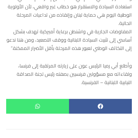
استعادة السيادة والاستقرار هو خطاب غير واقعي، لأن الأولوية
الوطنية اليوم هي حماية لبنان وإنقاذه من تداعيات المرحلة
الحالية.
المفاوضات الجارية في واشنطن برعاية أميركية تهدف بشكل
أساسي إلى تثبيت السيادة اللبنانية ووقف التصعيد، ومن هنا ندعو
إلى التكاتف الوطني لعبور هذه المرحلة بأقل الأضرار الممكنة.”
وأطلع أبي رميا الرئيس عون على زيارته المرتقبة إلى فرنسا،
ولقاءاته مع مسؤولين فرنسيين بصفته رئيس لجنة الصداقة
النيابية اللبنانية – الفرنسية.