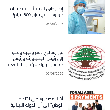
إنجاز طبي استثنائي ينقذ حياة
مولود خديج بوزن 800 غرام!
06/08/2026
في رسالتي دعم وخيبة وعتب
إلى رئيس الجمهوريّة ورئيس
مجلس الوزراء .. رئيس الجامعة
اللبنانية الثقافيّة في العالم
06/08/2026
(WLCU) يؤكد دعم الدّولة
أشار مصدر رسمي لـ”نداء
الوطن” إلى أن الدولة اللبنانية