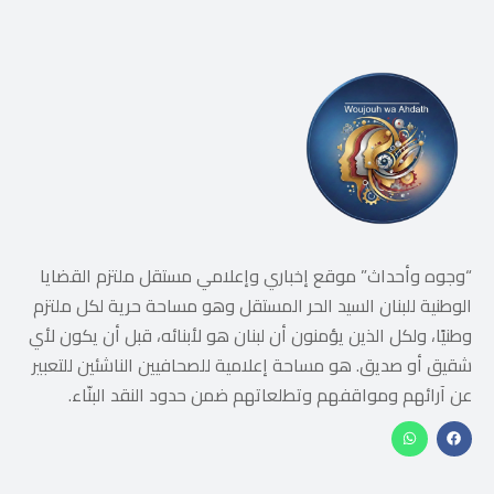
“وجوه وأحداث” موقع إخباري وإعلامي مستقل ملتزم القضايا
الوطنية للبنان السيد الحر المستقل وهو مساحة حرية لكل ملتزم
وطنيًا، ولكل الذين يؤمنون أن لبنان هو لأبنائه، قبل أن يكون لأي
شقيق أو صديق. هو مساحة إعلامية للصحافيين الناشئين للتعبير
عن آرائهم ومواقفهم وتطلعاتهم ضمن حدود النقد البنّاء.