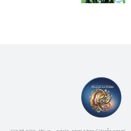
تعاون “الحزب” من جهة، وإصرار
إسرائيل على ضرب كل تهديد من
جهة أخرى، يضعان الوضع أمام
احتمال تفجّر التصعيد
“وجوه وأحداث” موقع إخباري وإعلامي مستقل ملتزم القضايا