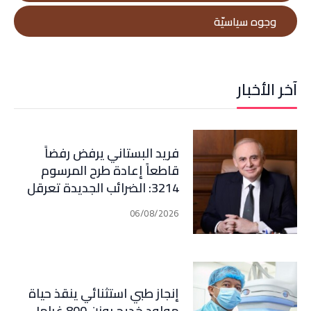
وجوه سياسيّة
آخر الأخبار
فريد البستاني يرفض رفضاً
قاطعاً إعادة طرح المرسوم
3214: الضرائب الجديدة تعرقل
التعافي الاقتصادي وتناقض
06/08/2026
مبدأ الشراكة
إنجاز طبي استثنائي ينقذ حياة
مولود خديج بوزن 800 غرام!