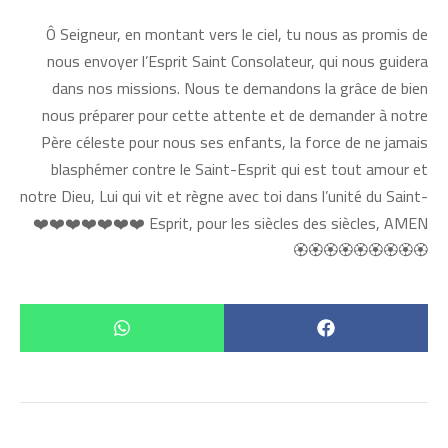
Ô Seigneur, en montant vers le ciel, tu nous as promis de
nous envoyer l’Esprit Saint Consolateur, qui nous guidera
dans nos missions. Nous te demandons la grâce de bien
nous préparer pour cette attente et de demander à notre
Père céleste pour nous ses enfants, la force de ne jamais
blasphémer contre le Saint-Esprit qui est tout amour et
notre Dieu, Lui qui vit et règne avec toi dans l’unité du Saint-
Esprit, pour les siècles des siècles, AMEN ❤️❤️❤️❤️❤️❤️❤️
🏵🏵🏵🏵🏵🏵🏵🏵🏵