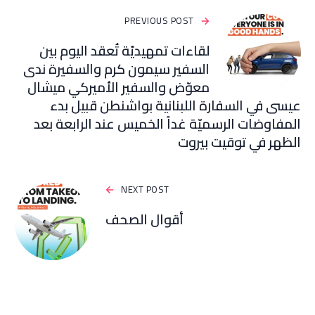
PREVIOUS POST
لقاءات تمهيديّة تُعقد اليوم بين
السفير سيمون كرم والسفيرة ندى
معوّض والسفير الأميركي ميشال
عيسى في السفارة اللبنانية بواشنطن قبيل بدء
المفاوضات الرسميّة غداً الخميس عند الرابعة بعد
الظهر في توقيت بيروت
NEXT POST
أقوال الصحف