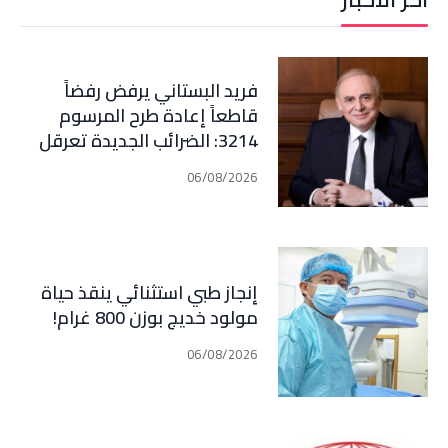
فريد البستاني يرفض رفضاً
قاطعاً إعادة طرح المرسوم
3214: الضرائب الجديدة تعرقل
التعافي الاقتصادي وتناقض
06/08/2026
مبدأ الشراكة
إنجاز طبي استثنائي ينقذ حياة
مولود خديج بوزن 800 غرام!
06/08/2026