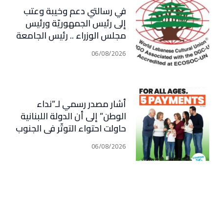
في رسالتي دعم وخيبة وعتب
إلى رئيس الجمهوريّة ورئيس
مجلس الوزراء .. رئيس الجامعة
اللبنانية الثقافيّة في العالم
06/08/2026
(WLCU) يؤكد دعم الدّولة
أشار مصدر رسمي لـ”نداء
الوطن” إلى أن الدولة اللبنانية
حاولت احتواء التوتّر في الجنوب
عبر إجراء سلسلة اتصالات
06/08/2026
دبلوماسية وأمنية، لكن عدم
تعاون “الحزب” من جهة، وإصرار
إسرائيل على ضرب كل تهديد من
جهة أخرى، يضعان الوضع أمام
احتمال تفجّر التصعيد